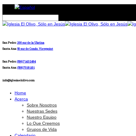
San Pedro:
200 sur de la Ulatina
Santa Ana:
50 sur de Condo. Viewpoint
San Pedro:
(506)71432494
Santa Ana:
(506)70191101
info@iglesiaelolivo.com
Home
Acerca
Sobre Nosotros
Nuestras Sedes
Nuestro Equipo
Lo Que Creemos
Grupos de Vida
Calendario