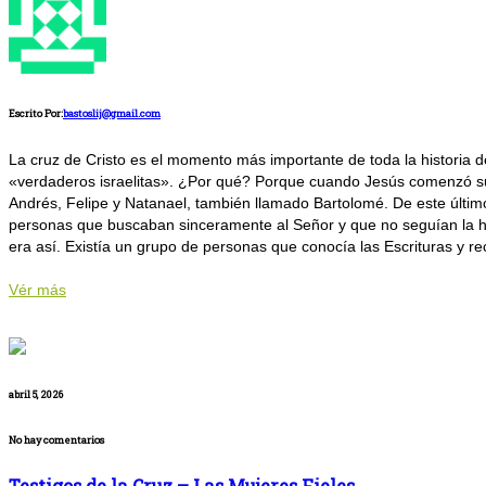
Escrito Por:
bastoslij@gmail.com
La cruz de Cristo es el momento más importante de toda la historia d
«verdaderos israelitas». ¿Por qué? Porque cuando Jesús comenzó su 
Andrés, Felipe y Natanael, también llamado Bartolomé. De este último
personas que buscaban sinceramente al Señor y que no seguían la hip
era así. Existía un grupo de personas que conocía las Escrituras y rec
Vér más
abril 5, 2026
No hay comentarios
Testigos de la Cruz – Las Mujeres Fieles