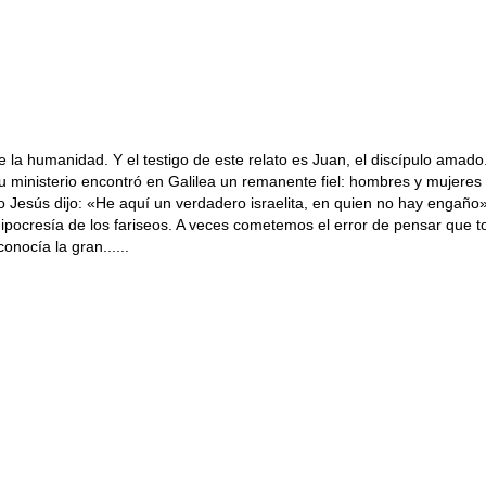
e la humanidad. Y el testigo de este relato es Juan, el discípulo ama
ministerio encontró en Galilea un remanente fiel: hombres y mujeres
 Jesús dijo: «He aquí un verdadero israelita, en quien no hay engaño»
ocresía de los fariseos. A veces cometemos el error de pensar que tod
onocía la gran......