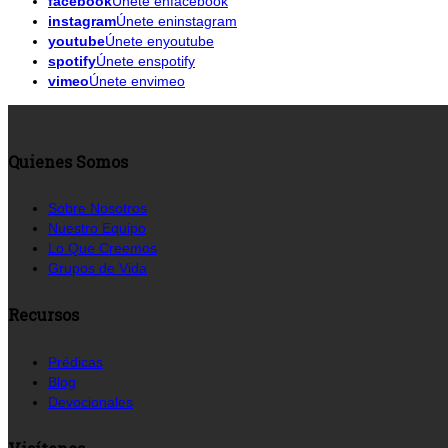
facebook
Únete enfacebook
instagram
Únete eninstagram
youtube
Únete enyoutube
spotify
Únete enspotify
vimeo
Únete envimeo
Quienes Somos
Sobre Nosotros
Nuestro Equipo
Lo Que Creemos
Grupos de Vida
Recursos
Prédicas
Blog
Devocionales