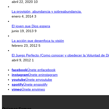
abril 22, 2020
10
La provisión, abundancia y sobreabundancia.
enero 4, 2014
3
El joven que Dios espera
junio 19, 2013
9
La acción que desenfoca tu visión
febrero 23, 2012
5
El Juego Perfecto (Como conocer y obedecer la Voluntad de Di
abril 9, 2012
1
facebook
Únete enfacebook
instagram
Únete eninstagram
youtube
Únete enyoutube
spotify
Únete enspotify
vimeo
Únete envimeo
Quienes Somos