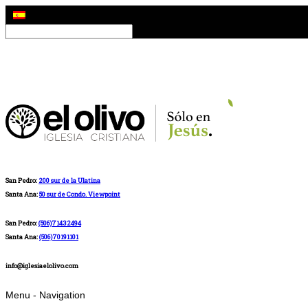
San Pedro:
200 sur de la Ulatina
Santa Ana:
50 sur de Condo. Viewpoint
San Pedro:
(506)71432494
Santa Ana:
(506)70191101
info@iglesiaelolivo.com
Menu -
Navigation