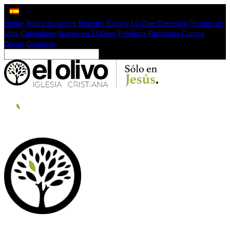
Home
Sobre Nosotros
Nuestro Equipo
Lo Que Creemos
Grupos de
Vida
Calendario
Nuevo en El Olivo
Prédicas
Recursos
Cursos
Donar
Contacto