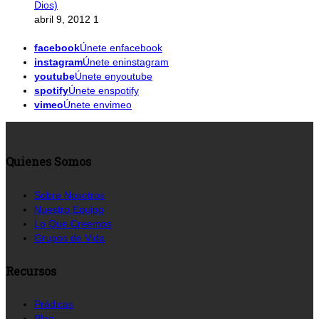
Dios)
abril 9, 2012
1
facebook
Únete enfacebook
instagram
Únete eninstagram
youtube
Únete enyoutube
spotify
Únete enspotify
vimeo
Únete envimeo
Quienes Somos
Sobre Nosotros
Nuestro Equipo
Lo Que Creemos
Grupos de Vida
Recursos
Prédicas
Blog