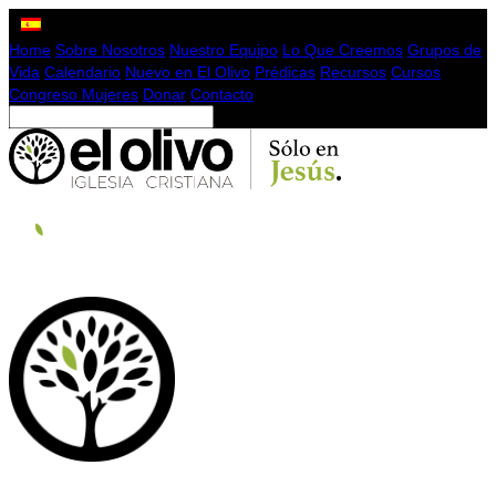
Home
Sobre Nosotros
Nuestro Equipo
Lo Que Creemos
Grupos de
Vida
Calendario
Nuevo en El Olivo
Prédicas
Recursos
Cursos
Congreso Mujeres
Donar
Contacto