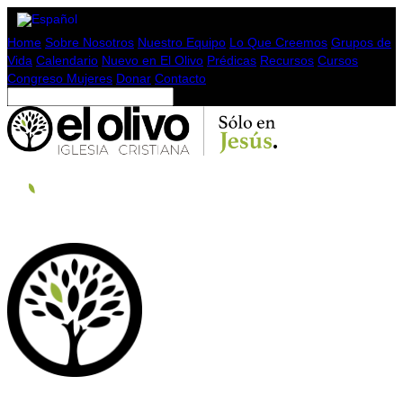
Home
Sobre Nosotros
Nuestro Equipo
Lo Que Creemos
Grupos de
Vida
Calendario
Nuevo en El Olivo
Prédicas
Recursos
Cursos
Congreso Mujeres
Donar
Contacto