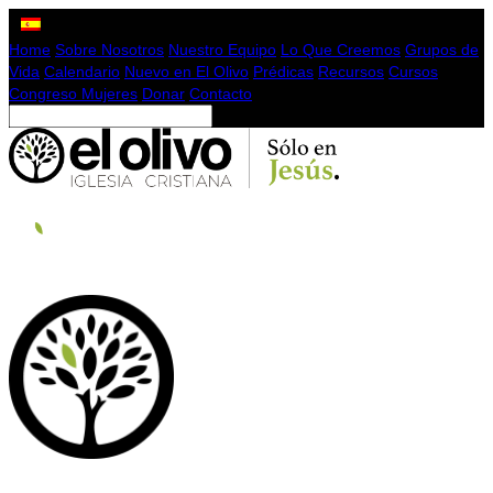
Home
Sobre Nosotros
Nuestro Equipo
Lo Que Creemos
Grupos de
Vida
Calendario
Nuevo en El Olivo
Prédicas
Recursos
Cursos
Congreso Mujeres
Donar
Contacto