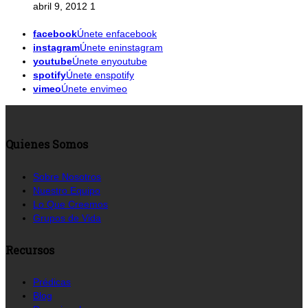
abril 9, 2012
1
facebook
Únete enfacebook
instagram
Únete eninstagram
youtube
Únete enyoutube
spotify
Únete enspotify
vimeo
Únete envimeo
Quienes Somos
Sobre Nosotros
Nuestro Equipo
Lo Que Creemos
Grupos de Vida
Recursos
Prédicas
Blog