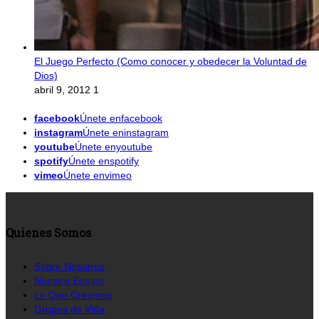
El Juego Perfecto (Como conocer y obedecer la Voluntad de
Dios)
abril 9, 2012
1
facebook
Únete enfacebook
instagram
Únete eninstagram
youtube
Únete enyoutube
spotify
Únete enspotify
vimeo
Únete envimeo
Quienes Somos
Sobre Nosotros
Nuestro Equipo
Lo Que Creemos
Grupos de Vida