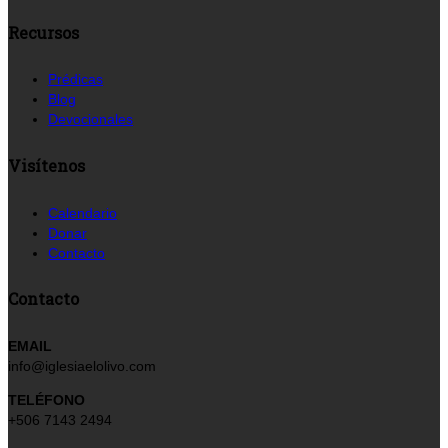
Recursos
Prédicas
Blog
Devocionales
Visítenos
Calendario
Donar
Contacto
Contacto
EMAIL
info@iglesiaelolivo.com
TELÉFONO
+506 7143 2494