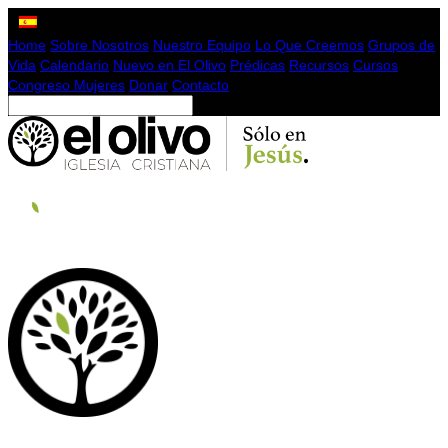
Home
Sobre Nosotros
Nuestro Equipo
Lo Que Creemos
Grupos de
Vida
Calendario
Nuevo en El Olivo
Prédicas
Recursos
Cursos
Congreso Mujeres
Donar
Contacto