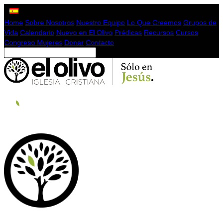
Home
Sobre Nosotros
Nuestro Equipo
Lo Que Creemos
Grupos de
Vida
Calendario
Nuevo en El Olivo
Prédicas
Recursos
Cursos
Congreso Mujeres
Donar
Contacto