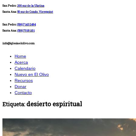
San Pedro:
200 sur de la Ulatina
Santa Ana:
50 sur de Condo. Viewpoint
San Pedro:
(506)71432494
Santa Ana:
(506)70191101
info@iglesiaelolivo.com
Home
Acerca
Calendario
Nuevo en El Olivo
Recursos
Donar
Contacto
desierto espiritual
Etiqueta: