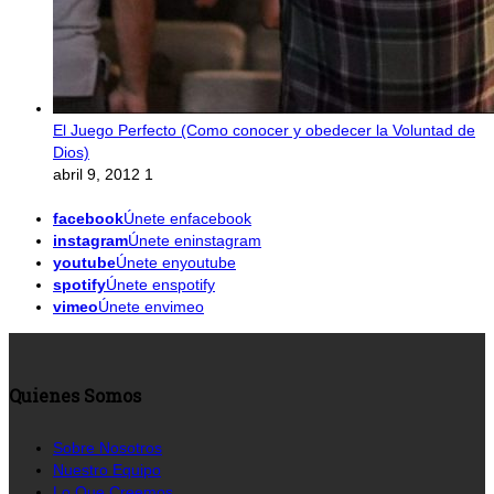
El Juego Perfecto (Como conocer y obedecer la Voluntad de
Dios)
abril 9, 2012
1
facebook
Únete enfacebook
instagram
Únete eninstagram
youtube
Únete enyoutube
spotify
Únete enspotify
vimeo
Únete envimeo
Quienes Somos
Sobre Nosotros
Nuestro Equipo
Lo Que Creemos