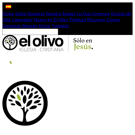
Home
Sobre Nosotros
Nuestro Equipo
Lo Que Creemos
Grupos de
Vida
Calendario
Nuevo en El Olivo
Prédicas
Recursos
Cursos
Congreso Mujeres
Donar
Contacto