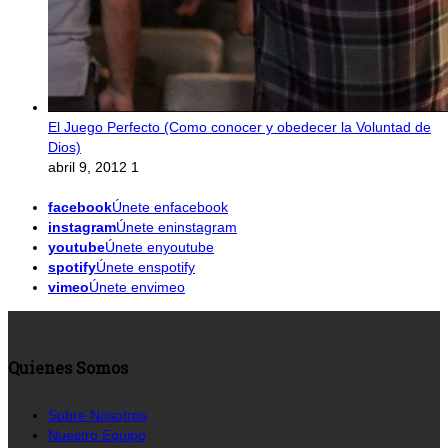
El Juego Perfecto (Como conocer y obedecer la Voluntad de
Dios)
abril 9, 2012
1
facebook
Únete enfacebook
instagram
Únete eninstagram
youtube
Únete enyoutube
spotify
Únete enspotify
vimeo
Únete envimeo
Quienes Somos
Sobre Nosotros
Nuestro Equipo