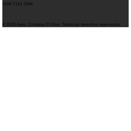
+506 7143 2494
© 2025 Asoc. Cristiana El Olivo. Todos los derechos reservados.