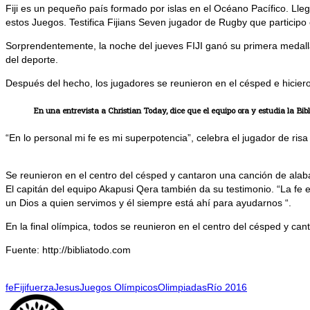
Fiji es un pequeño país formado por islas en el Océano Pacífico. L
estos Juegos. Testifica Fijians Seven jugador de Rugby que partic
Sorprendentemente, la noche del jueves FIJI ganó su primera medalla
del deporte.
Después del hecho, los jugadores se reunieron en el césped e hicier
En una entrevista a Christian Today, dice que el equipo ora y estudia la Bi
“En lo personal mi fe es mi superpotencia”, celebra el jugador de r
Se reunieron en el centro del césped y cantaron una canción de alab
El capitán del equipo Akapusi Qera también da su testimonio. “La f
un Dios a quien servimos y él siempre está ahí para ayudarnos “.
En la final olímpica, todos se reunieron en el centro del césped y ca
Fuente: http://bibliatodo.com
fe
Fiji
fuerza
Jesus
Juegos Olímpicos
Olimpiadas
Río 2016