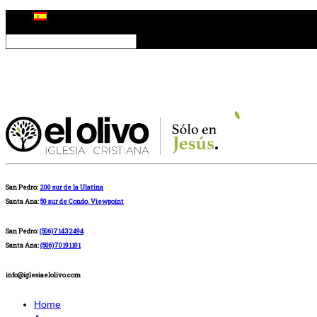
San Pedro:
200 sur de la Ulatina
Santa Ana:
50 sur de Condo. Viewpoint
San Pedro:
(506)71432494
Santa Ana:
(506)70191101
info@iglesiaelolivo.com
Home