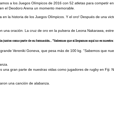
legamos a los Juegos Olímpicos de 2016 con 52 atletas para competir 
ipo en el Deodoro Arena un momento memorable.
 en la historia de los Juegos Olímpicos. Y el oro! Después de una vic
on una oración. La cruz de oro en la pulsera de Leona Nakarawa, estre
blia juntos como parte de su formación… “Sabemos que si llegamos aquí no es nuestra f
isa grande Vereniki Goneva, que pesa más de 100 kg. “Sabemos que nues
anza.
e es una gran parte de nuestras vidas como jugadores de rugby en Fij
ntaron una canción de alabanza.