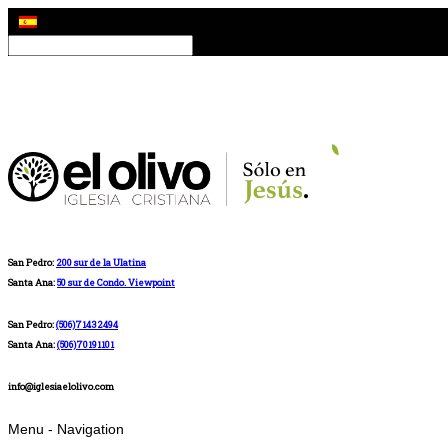
San Pedro:
200 sur de la Ulatina
Santa Ana:
50 sur de Condo. Viewpoint
San Pedro:
(506)71432494
Santa Ana:
(506)70191101
info@iglesiaelolivo.com
Menu -
Navigation