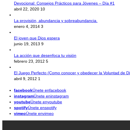
Devocional: Consejos Prácticos para Jóvenes – Día #1
abril 22, 2020
10
La provisión, abundancia y sobreabundancia.
enero 4, 2014
3
El joven que Dios espera
junio 19, 2013
9
La acción que desenfoca tu visión
febrero 23, 2012
5
El Juego Perfecto (Como conocer y obedecer la Voluntad de Di
abril 9, 2012
1
facebook
Únete enfacebook
instagram
Únete eninstagram
youtube
Únete enyoutube
spotify
Únete enspotify
vimeo
Únete envimeo