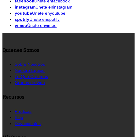
facebook
Únete enfacebook
instagram
Únete eninstagram
youtube
Únete enyoutube
spotify
Únete enspotify
vimeo
Únete envimeo
Quienes Somos
Sobre Nosotros
Nuestro Equipo
Lo Que Creemos
Grupos de Vida
Recursos
Prédicas
Blog
Devocionales