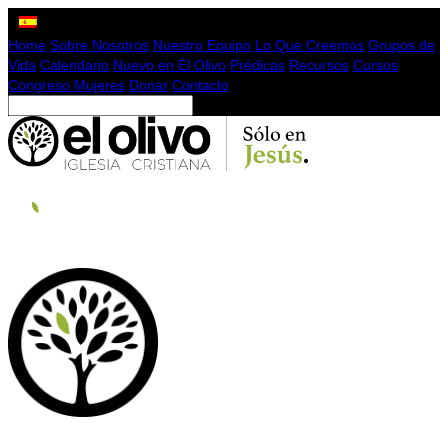
Home
Sobre Nosotros
Nuestro Equipo
Lo Que Creemos
Grupos de
Vida
Calendario
Nuevo en El Olivo
Prédicas
Recursos
Cursos
Congreso Mujeres
Donar
Contacto