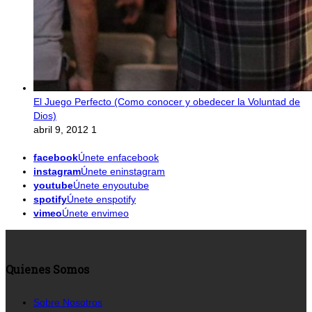
El Juego Perfecto (Como conocer y obedecer la Voluntad de
Dios)
abril 9, 2012
1
facebook
Únete enfacebook
instagram
Únete eninstagram
youtube
Únete enyoutube
spotify
Únete enspotify
vimeo
Únete envimeo
Quienes Somos
Sobre Nosotros