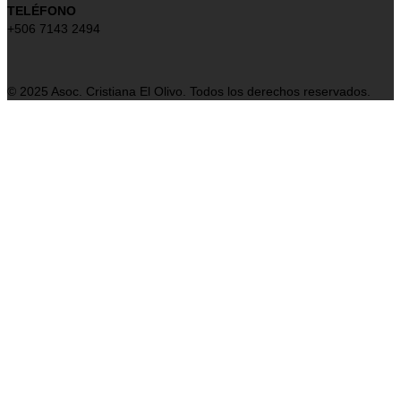
TELÉFONO
+506 7143 2494
© 2025 Asoc. Cristiana El Olivo. Todos los derechos reservados.