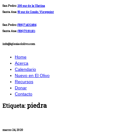
San Pedro:
200 sur de la Ulatina
Santa Ana:
50 sur de Condo. Viewpoint
San Pedro:
(506)71432494
Santa Ana:
(506)70191101
info@iglesiaelolivo.com
Home
Acerca
Calendario
Nuevo en El Olivo
Recursos
Donar
Contacto
piedra
Etiqueta:
marzo 24, 2020