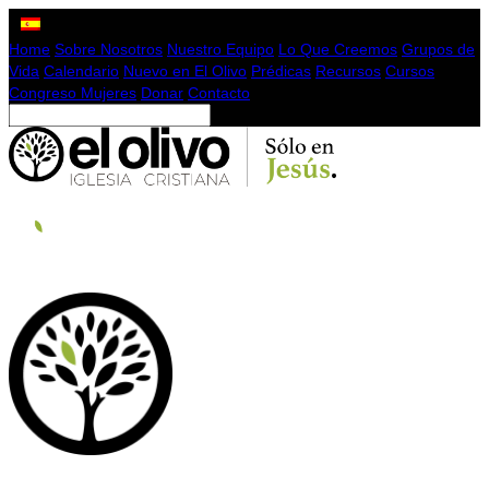
Home
Sobre Nosotros
Nuestro Equipo
Lo Que Creemos
Grupos de
Vida
Calendario
Nuevo en El Olivo
Prédicas
Recursos
Cursos
Congreso Mujeres
Donar
Contacto