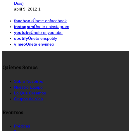
Dios)
abril 9, 2012
1
facebook
Únete enfacebook
instagram
Únete eninstagram
youtube
Únete enyoutube
spotify
Únete enspotify
vimeo
Únete envimeo
Quienes Somos
Sobre Nosotros
Nuestro Equipo
Lo Que Creemos
Grupos de Vida
Recursos
Prédicas