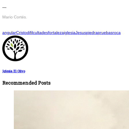
—
Mario Cortés.
angular
Cristo
difilcultades
fortaleza
iglesia
Jesus
piedra
pruebas
roca
Iglesia El Olivo
Recommended Posts