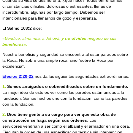
Cuando su vida se desmorona, ¿qué hace? Todos enfrentamos
circunstancias difíciles, dolorosas o estresantes, llenas de
incertidumbre, algunas por largo tiempo. Debemos ser
intencionales para llenarnos de gozo y esperanza.
El
Salmo
103:2
dice:
«Bendice, alma mía, a Jehová, y
no
olvides
ninguno de sus
beneficios
«.
Nuestro beneficio y seguridad se encuentra al estar parados sobre
la Roca. N
o sobre una simple roca, sino
“
sobre la Roca por
excelencia
”
.
Efesios 2:20-22
nos da las siguientes seguridades extraordinarias:
1.
Somos arraigados o sobreedificados sobre un fundamento.
La mejor idea de esto es ver como las paredes están unidas a la
fundación. Somos hechos uno con la fundación, como las paredes
con la fundación.
2.
Dios tiene gente a su cargo para ver que esta obra de
construcción se
haga según sus órdenes
. Los
servidores vendrían a ser como el albañil y el armador en una obra.
Ejecutan la orden de una especificación técnica sin intervención