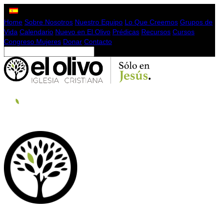
Home
Sobre Nosotros
Nuestro Equipo
Lo Que Creemos
Grupos de
Vida
Calendario
Nuevo en El Olivo
Prédicas
Recursos
Cursos
Congreso Mujeres
Donar
Contacto