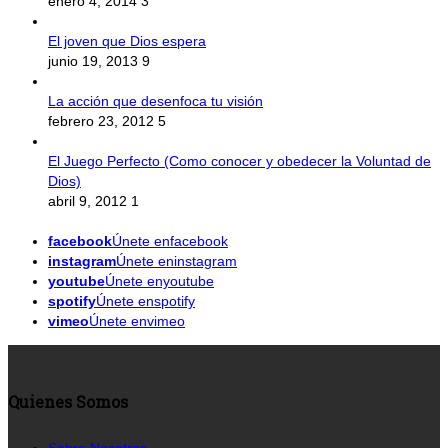
enero 4, 2014
3
El joven que Dios espera
junio 19, 2013
9
La acción que desenfoca tu visión
febrero 23, 2012
5
El Juego Perfecto (Como conocer y obedecer la Voluntad de
Dios)
abril 9, 2012
1
facebook
Únete enfacebook
instagram
Únete eninstagram
youtube
Únete enyoutube
spotify
Únete enspotify
vimeo
Únete envimeo
Quienes Somos