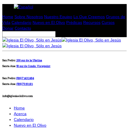
Home
Sobre Nosotros
Nuestro Equipo
Lo Que Creemos
Grupos de
Vida
Calendario
Nuevo en El Olivo
Prédicas
Recursos
Cursos
Donar
Contacto
San Pedro:
200 sur de la Ulatina
Santa Ana:
50 sur de Condo. Viewpoint
San Pedro:
(506)71432494
Santa Ana:
(506)70191101
info@iglesiaelolivo.com
Home
Acerca
Calendario
Nuevo en El Olivo