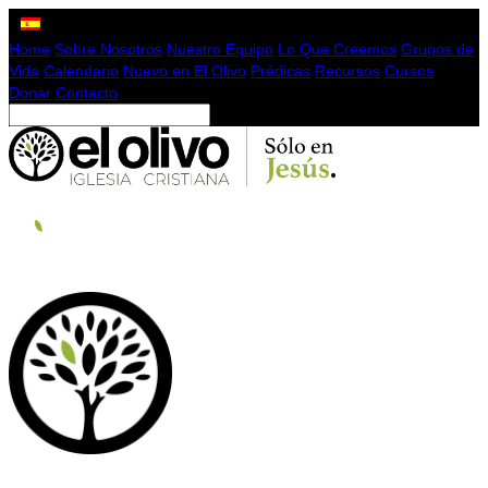
Home
Sobre Nosotros
Nuestro Equipo
Lo Que Creemos
Grupos de
Vida
Calendario
Nuevo en El Olivo
Prédicas
Recursos
Cursos
Donar
Contacto