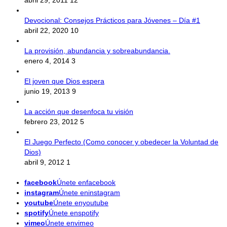
abril 29, 2011
12
Devocional: Consejos Prácticos para Jóvenes – Día #1
abril 22, 2020
10
La provisión, abundancia y sobreabundancia.
enero 4, 2014
3
El joven que Dios espera
junio 19, 2013
9
La acción que desenfoca tu visión
febrero 23, 2012
5
El Juego Perfecto (Como conocer y obedecer la Voluntad de
Dios)
abril 9, 2012
1
facebook
Únete enfacebook
instagram
Únete eninstagram
youtube
Únete enyoutube
spotify
Únete enspotify
vimeo
Únete envimeo