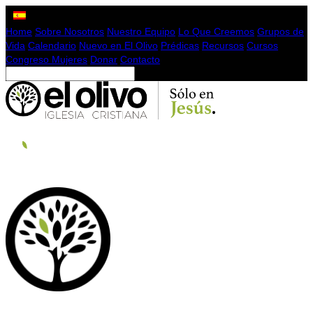
Home
Sobre Nosotros
Nuestro Equipo
Lo Que Creemos
Grupos de
Vida
Calendario
Nuevo en El Olivo
Prédicas
Recursos
Cursos
Congreso Mujeres
Donar
Contacto