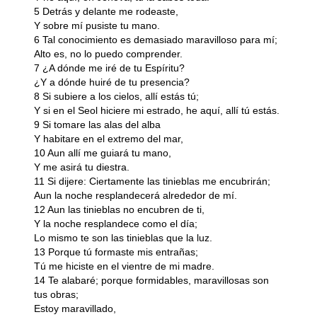
5 Detrás y delante me rodeaste,
Y sobre mí pusiste tu mano.
6 Tal conocimiento es demasiado maravilloso para mí;
Alto es, no lo puedo comprender.
7 ¿A dónde me iré de tu Espíritu?
¿Y a dónde huiré de tu presencia?
8 Si subiere a los cielos, allí estás tú;
Y si en el Seol hiciere mi estrado, he aquí, allí tú estás.
9 Si tomare las alas del alba
Y habitare en el extremo del mar,
10 Aun allí me guiará tu mano,
Y me asirá tu diestra.
11 Si dijere: Ciertamente las tinieblas me encubrirán;
Aun la noche resplandecerá alrededor de mí.
12 Aun las tinieblas no encubren de ti,
Y la noche resplandece como el día;
Lo mismo te son las tinieblas que la luz.
13 Porque tú formaste mis entrañas;
Tú me hiciste en el vientre de mi madre.
14 Te alabaré; porque formidables, maravillosas son
tus obras;
Estoy maravillado,