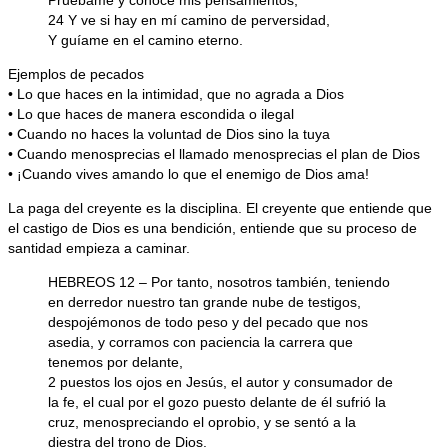
Pruébame y conoce mis pensamientos;
24 Y ve si hay en mí camino de perversidad,
Y guíame en el camino eterno.
Ejemplos de pecados
• Lo que haces en la intimidad, que no agrada a Dios
• Lo que haces de manera escondida o ilegal
• Cuando no haces la voluntad de Dios sino la tuya
• Cuando menosprecias el llamado menosprecias el plan de Dios
• ¡Cuando vives amando lo que el enemigo de Dios ama!
La paga del creyente es la disciplina. El creyente que entiende que
el castigo de Dios es una bendición, entiende que su proceso de
santidad empieza a caminar.
HEBREOS 12 – Por tanto, nosotros también, teniendo
en derredor nuestro tan grande nube de testigos,
despojémonos de todo peso y del pecado que nos
asedia, y corramos con paciencia la carrera que
tenemos por delante,
2 puestos los ojos en Jesús, el autor y consumador de
la fe, el cual por el gozo puesto delante de él sufrió la
cruz, menospreciando el oprobio, y se sentó a la
diestra del trono de Dios.