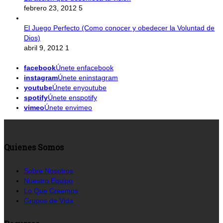
febrero 23, 2012
5
El Juego Perfecto (Como conocer y obedecer la Voluntad de
Dios)
abril 9, 2012
1
facebook
Únete enfacebook
instagram
Únete eninstagram
youtube
Únete enyoutube
spotify
Únete enspotify
vimeo
Únete envimeo
Quienes Somos
Sobre Nosotros
Nuestro Equipo
Lo Que Creemos
Grupos de Vida