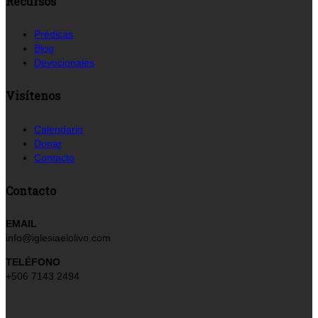
Recursos
Prédicas
Blog
Devocionales
Visítenos
Calendario
Donar
Contacto
Contacto
EMAIL
info@iglesiaelolivo.com
TELÉFONO
+506 7143 2494