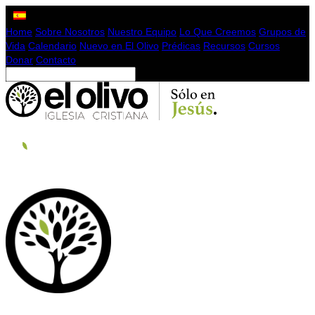
Home
Sobre Nosotros
Nuestro Equipo
Lo Que Creemos
Grupos de
Vida
Calendario
Nuevo en El Olivo
Prédicas
Recursos
Cursos
Donar
Contacto