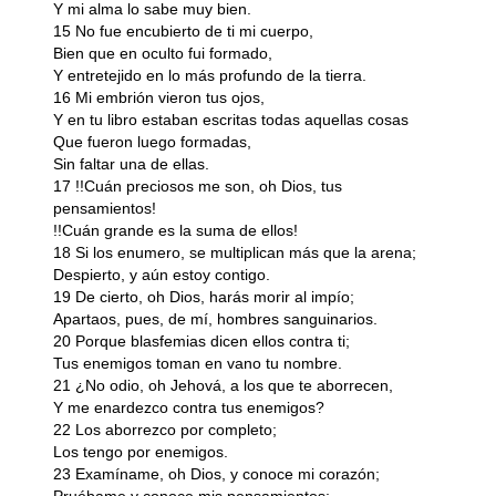
Y mi alma lo sabe muy bien.
15 No fue encubierto de ti mi cuerpo,
Bien que en oculto fui formado,
Y entretejido en lo más profundo de la tierra.
16 Mi embrión vieron tus ojos,
Y en tu libro estaban escritas todas aquellas cosas
Que fueron luego formadas,
Sin faltar una de ellas.
17 !!Cuán preciosos me son, oh Dios, tus
pensamientos!
!!Cuán grande es la suma de ellos!
18 Si los enumero, se multiplican más que la arena;
Despierto, y aún estoy contigo.
19 De cierto, oh Dios, harás morir al impío;
Apartaos, pues, de mí, hombres sanguinarios.
20 Porque blasfemias dicen ellos contra ti;
Tus enemigos toman en vano tu nombre.
21 ¿No odio, oh Jehová, a los que te aborrecen,
Y me enardezco contra tus enemigos?
22 Los aborrezco por completo;
Los tengo por enemigos.
23 Examíname, oh Dios, y conoce mi corazón;