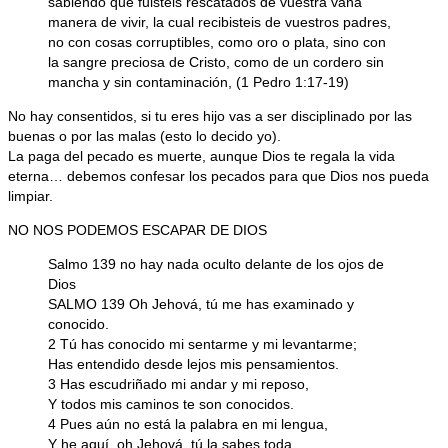
sabiendo que fuisteis rescatados de vuestra vana
manera de vivir, la cual recibisteis de vuestros padres,
no con cosas corruptibles, como oro o plata, sino con
la sangre preciosa de Cristo, como de un cordero sin
mancha y sin contaminación, (1 Pedro 1:17-19)
No hay consentidos, si tu eres hijo vas a ser disciplinado por las
buenas o por las malas (esto lo decido yo).
La paga del pecado es muerte, aunque Dios te regala la vida
eterna… debemos confesar los pecados para que Dios nos pueda
limpiar.
NO NOS PODEMOS ESCAPAR DE DIOS
Salmo 139 no hay nada oculto delante de los ojos de
Dios
SALMO 139 Oh Jehová, tú me has examinado y
conocido.
2 Tú has conocido mi sentarme y mi levantarme;
Has entendido desde lejos mis pensamientos.
3 Has escudriñado mi andar y mi reposo,
Y todos mis caminos te son conocidos.
4 Pues aún no está la palabra en mi lengua,
Y he aquí, oh Jehová, tú la sabes toda.