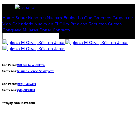
Home
Sobre Nosotros
Nuestro Equipo
Lo Que Creemos
Grupos de
Vida
Calendario
Nuevo en El Olivo
Prédicas
Recursos
Cursos
Congreso Mujeres
Donar
Contacto
San Pedro:
200 sur de la Ulatina
Santa Ana:
50 sur de Condo. Viewpoint
San Pedro:
(506)71432494
Santa Ana:
(506)70191101
info@iglesiaelolivo.com