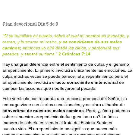
Plan devocional Día 5 de 8
“
Si se humillare mi pueblo
,
sobre el cual mi nombre es invocado, y
oraren, y buscaren mi rostro,
y se convirtieren de sus malos
caminos;
entonces yo oiré desde los cielos, y perdonaré sus
pecados, y sanaré su tierra.”
2 Crónicas 7:14
Hay una gran diferencia entre el sentimiento de culpa y el genuino
arrepentimiento. El primero involucra únicamente las emociones. La
culpa muchas veces se puede parecer al arrepentimiento, pero el
arrepentimiento involucra el
acto consciente e intencional
de
cambiar las acciones que nos llevaron al pecado.
Este versículo nos recuerda una preciosa promesa del Señor, sin
embargo viene con ciertos condicionales, y es claro al hablar de
convertirse de nuestros malos caminos
. Pero, ¿cómo podemos
saber si nuestro arrepentimiento fue genuino o no? La única
manera de saberlo es viendo el fruto del Espíritu Santo en
nuestra vida. El arrepentimiento no significa que nunca más
vamos a pecar, sino que cada vez que pecamos nos dolemos