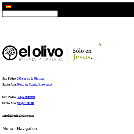
San Pedro:
200 sur de la Ulatina
Santa Ana:
50 sur de Condo. Viewpoint
San Pedro:
(506)71432494
Santa Ana:
(506)70191101
info@iglesiaelolivo.com
Menu -
Navigation