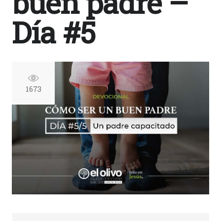
buen padre –
Día #5
1673