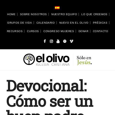
HOME
SOBRE NOSOTROS
NUESTRO EQUIPO
LO QUE CREEMOS
GRUPOS DE VIDA
CALENDARIO
NUEVO EN EL OLIVO
PRÉDICAS
RECURSOS
CURSOS
CONGRESO MUJERES
DONAR
CONTACTO
Devocional:
Cómo ser un