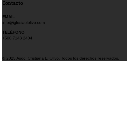
Contacto
EMAIL
info@iglesiaelolivo.com
TELÉFONO
+506 7143 2494
© 2025 Asoc. Cristiana El Olivo. Todos los derechos reservados.