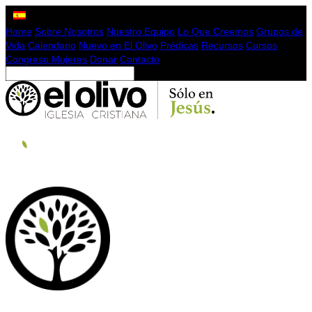
Home
Sobre Nosotros
Nuestro Equipo
Lo Que Creemos
Grupos de
Vida
Calendario
Nuevo en El Olivo
Prédicas
Recursos
Cursos
Congreso Mujeres
Donar
Contacto