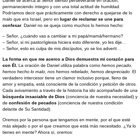
Daniel se acerca al Señor siendo perseverante en oración,
permaneciendo íntegro y con una total actitud de humildad.
Podríamos decir que prácticamente con derecho a quejarse de lo
malo que era Israel, pero en
lugar de reclamar se une para
confesar
. Daniel no se queja como muchos lo hemos hecho:
– Señor, ¿cuándo vas a cambiar a mi papá/mamá/hermano?
– Señor, si mi pastor/iglesia hiciera esto diferente, yo les dije…
– Señor, esto es culpa de mis discípulos, yo se los advertí…
La forma en que me acerco a Dios demuestra mi corazón para
con Él.
La oración de Daniel utiliza palabra como
hemos pecado,
hemos hecho lo malo, nos hemos rebelado, hemos despreciado
. El
verdadero intercesor tiene un clamor inclusivo porque, lleno de
amor y empatía, está consciente de la condición y petición de otros.
Cada avivamiento a través de la historia ha ido acompañado de una
búsqueda insaciable de Dios
(conciencia de nuestra necesidad) y
de
confesión de pecados
(conciencia de nuestra condición
delante de Su Santidad).
Oremos por la persona que tengamos en mente, por el que esté
más alejado o por el que creamos que está más necesitado. ¿Ya lo
tienes en mente? Ahora sí, oremos: