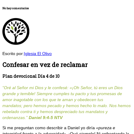
No hay comentarios
Escrito por:
Iglesia El Olivo
Confesar en vez de reclamar
Plan devocional Día 4 de 10
“Oré al Señor mi Dios y le confesé: «¡Oh Señor, tú eres un Dios
grande y temible! Siempre cumples tu pacto y tus promesas de
amor inagotable con los que te aman y obedecen tus
mandatos; pero hemos pecado y hemos hecho lo malo. Nos hemos
rebelado contr
a ti y hemos despreciado tus mandatos y
ordenanzas.”
Daniel 9:4-5 NTV
Si me preguntan como describir a Daniel yo diría
«pureza e
integridad frente a la adversidad»
. ¡Qué ejemplo! Ni enfrentando la