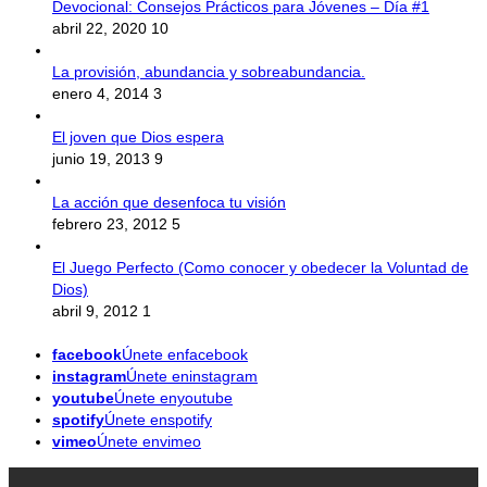
Devocional: Consejos Prácticos para Jóvenes – Día #1
abril 22, 2020
10
La provisión, abundancia y sobreabundancia.
enero 4, 2014
3
El joven que Dios espera
junio 19, 2013
9
La acción que desenfoca tu visión
febrero 23, 2012
5
El Juego Perfecto (Como conocer y obedecer la Voluntad de
Dios)
abril 9, 2012
1
facebook
Únete enfacebook
instagram
Únete eninstagram
youtube
Únete enyoutube
spotify
Únete enspotify
vimeo
Únete envimeo