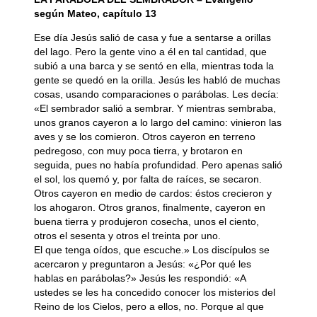
según Mateo, capítulo 13
Ese día Jesús salió de casa y fue a sentarse a orillas
del lago. Pero la gente vino a él en tal cantidad, que
subió a una barca y se sentó en ella, mientras toda la
gente se quedó en la orilla. Jesús les habló de muchas
cosas, usando comparaciones o parábolas. Les decía:
«El sembrador salió a sembrar. Y mientras sembraba,
unos granos cayeron a lo largo del camino: vinieron las
aves y se los comieron. Otros cayeron en terreno
pedregoso, con muy poca tierra, y brotaron en
seguida, pues no había profundidad. Pero apenas salió
el sol, los quemó y, por falta de raíces, se secaron.
Otros cayeron en medio de cardos: éstos crecieron y
los ahogaron. Otros granos, finalmente, cayeron en
buena tierra y produjeron cosecha, unos el ciento,
otros el sesenta y otros el treinta por uno.
El que tenga oídos, que escuche.» Los discípulos se
acercaron y preguntaron a Jesús: «¿Por qué les
hablas en parábolas?» Jesús les respondió: «A
ustedes se les ha concedido conocer los misterios del
Reino de los Cielos, pero a ellos, no. Porque al que