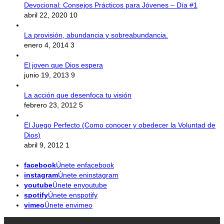
Devocional: Consejos Prácticos para Jóvenes – Día #1
abril 22, 2020
10
La provisión, abundancia y sobreabundancia.
enero 4, 2014
3
El joven que Dios espera
junio 19, 2013
9
La acción que desenfoca tu visión
febrero 23, 2012
5
El Juego Perfecto (Como conocer y obedecer la Voluntad de
Dios)
abril 9, 2012
1
facebook
Únete enfacebook
instagram
Únete eninstagram
youtube
Únete enyoutube
spotify
Únete enspotify
vimeo
Únete envimeo