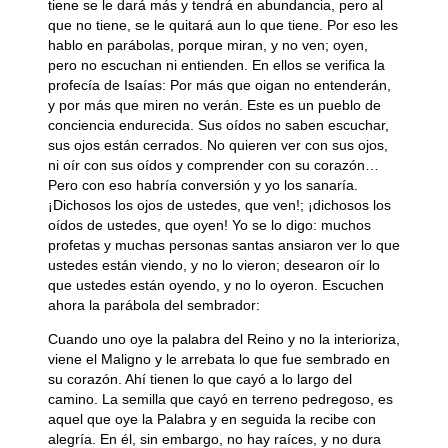
tiene se le dará más y tendrá en abundancia, pero al
que no tiene, se le quitará aun lo que tiene. Por eso les
hablo en parábolas, porque miran, y no ven; oyen,
pero no escuchan ni entienden. En ellos se verifica la
profecía de Isaías: Por más que oigan no entenderán,
y por más que miren no verán. Este es un pueblo de
conciencia endurecida. Sus oídos no saben escuchar,
sus ojos están cerrados. No quieren ver con sus ojos,
ni oír con sus oídos y comprender con su corazón…
Pero con eso habría conversión y yo los sanaría.
¡Dichosos los ojos de ustedes, que ven!; ¡dichosos los
oídos de ustedes, que oyen! Yo se lo digo: muchos
profetas y muchas personas santas ansiaron ver lo que
ustedes están viendo, y no lo vieron; desearon oír lo
que ustedes están oyendo, y no lo oyeron. Escuchen
ahora la parábola del sembrador:
Cuando uno oye la palabra del Reino y no la interioriza,
viene el Maligno y le arrebata lo que fue sembrado en
su corazón. Ahí tienen lo que cayó a lo largo del
camino. La semilla que cayó en terreno pedregoso, es
aquel que oye la Palabra y en seguida la recibe con
alegría. En él, sin embargo, no hay raíces, y no dura