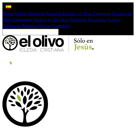
Home
Sobre Nosotros
Nuestro Equipo
Lo Que Creemos
Grupos de
Vida
Calendario
Nuevo en El Olivo
Prédicas
Recursos
Cursos
Congreso Mujeres
Donar
Contacto