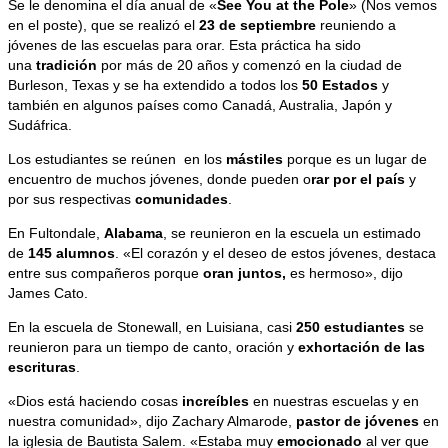
Se le denomina el día anual de «
See You at the Pole
» (Nos vemos
en el poste), que se realizó el
23 de septiembre
reuniendo a
jóvenes de las escuelas para orar. Esta práctica ha sido
una
tradición
por más de 20 años y comenzó en la ciudad de
Burleson, Texas y se ha extendido a todos los
50 Estados
y
también en algunos países como Canadá, Australia, Japón y
Sudáfrica.
Los estudiantes se reúnen en los
mástiles
porque es un lugar de
encuentro de muchos jóvenes, donde pueden o
rar por el país
y
por sus respectivas
comunidades
.
En Fultondale,
Alabama
, se reunieron en la escuela un estimado
de
145 alumnos
. «El corazón y el deseo de estos jóvenes, destaca
entre sus compañeros porque
oran juntos,
es hermoso», dijo
James Cato.
En la escuela de Stonewall, en Luisiana, casi
250 estudiantes
se
reunieron para un tiempo de canto, oración y
exhortación de las
escrituras
.
«Dios está haciendo cosas
increíbles
en nuestras escuelas y en
nuestra comunidad», dijo Zachary Almarode,
pastor de jóvenes
en
la iglesia de Bautista Salem. «Estaba muy
emocionado
al ver que