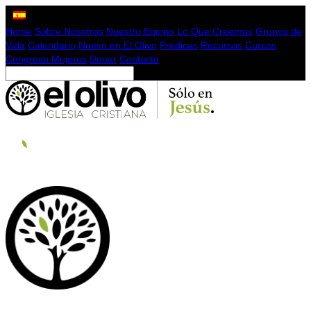
Home
Sobre Nosotros
Nuestro Equipo
Lo Que Creemos
Grupos de
Vida
Calendario
Nuevo en El Olivo
Prédicas
Recursos
Cursos
Congreso Mujeres
Donar
Contacto