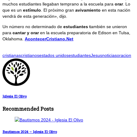
muchos estudiantes llegaban temprano a la escuela para
orar
. Lo
que es un
estímulo
. El próximo gran
avivamiento
en esta nación
vendrá de esta generación», dijo.
Un número no determinado de
estudiantes t
ambién se unieron
para
cantar y orar
en la escuela preparatoria de Edison en Tulsa,
Oklahoma.
AcontecerCristiano.Net
cristianas
cristianos
estados unidos
estudiantes
Jesus
noticias
oracion
Iglesia El Olivo
Recommended Posts
Bautismos 2024 – Iglesia El Olivo