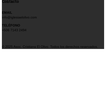
Contacto
EMAIL
info@iglesiaelolivo.com
TELÉFONO
+506 7143 2494
© 2025 Asoc. Cristiana El Olivo. Todos los derechos reservados.