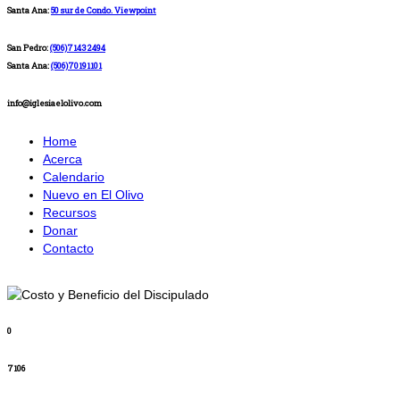
Santa Ana:
50 sur de Condo. Viewpoint
San Pedro:
(506)71432494
Santa Ana:
(506)70191101
info@iglesiaelolivo.com
Home
Acerca
Calendario
Nuevo en El Olivo
Recursos
Donar
Contacto
0
7106