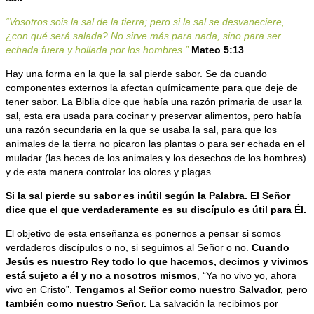
“Vosotros sois la sal de la tierra; pero si la sal se desvaneciere,
¿con qué será salada? No sirve más para nada, sino para ser
echada fuera y hollada por los hombres.”
Mateo 5:13
Hay una forma en la que la sal pierde sabor. Se da cuando
componentes externos la afectan químicamente para que deje de
tener sabor. La Biblia dice que había una razón primaria de usar la
sal, esta era usada para cocinar y preservar alimentos, pero había
una razón secundaria en la que se usaba la sal, para que los
animales de la tierra no picaron las plantas o para ser echada en el
muladar (las heces de los animales y los desechos de los hombres)
y de esta manera controlar los olores y plagas.
Si la sal pierde su sabor es inútil según la Palabra. El Señor
dice que el que verdaderamente es su discípulo es útil para Él.
El objetivo de esta enseñanza es ponernos a pensar si somos
verdaderos discípulos o no, si seguimos al Señor o no.
Cuando
Jesús es nuestro Rey todo lo que hacemos, decimos y vivimos
está sujeto a él y no a nosotros mismos
, “Ya no vivo yo, ahora
vivo en Cristo”.
Tengamos al Señor como nuestro Salvador, pero
también como nuestro Señor.
La salvación la recibimos por