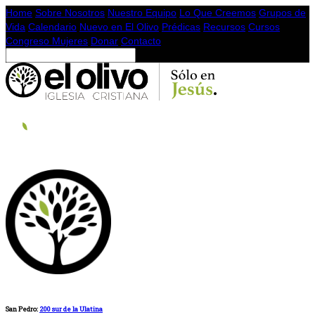
Home
Sobre Nosotros
Nuestro Equipo
Lo Que Creemos
Grupos de
Vida
Calendario
Nuevo en El Olivo
Prédicas
Recursos
Cursos
Congreso Mujeres
Donar
Contacto
San Pedro:
200 sur de la Ulatina