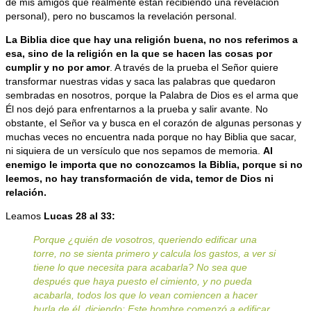
de mis amigos que realmente están recibiendo una revelación
personal), pero no buscamos la revelación personal.
La Biblia dice que hay una religión buena, no nos referimos a
esa, sino de la religión en la que se hacen las cosas por
cumplir y no por amor
. A través de la prueba el Señor quiere
transformar nuestras vidas y saca las palabras que quedaron
sembradas en nosotros, porque la Palabra de Dios es el arma que
Él nos dejó para enfrentarnos a la prueba y salir avante. No
obstante, el Señor va y busca en el corazón de algunas personas y
muchas veces no encuentra nada porque no hay Biblia que sacar,
ni siquiera de un versículo que nos sepamos de memoria.
Al
enemigo le importa que no conozcamos la Biblia, porque si no
leemos, no hay transformación de vida, temor de Dios ni
relación.
Leamos
Lucas 28 al 33:
Porque ¿quién de vosotros, queriendo edificar una
torre, no se sienta primero y calcula los gastos, a ver si
tiene lo que necesita para acabarla? No sea que
después que haya puesto el cimiento, y no pueda
acabarla, todos los que lo vean comiencen a hacer
burla de él, diciendo: Este hombre comenzó a edificar,