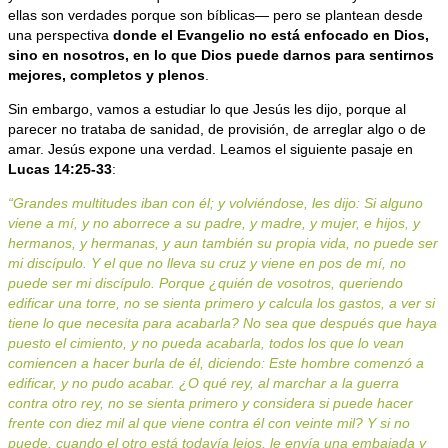
ellas son verdades porque son bíblicas— pero se plantean desde
una perspectiva
donde el Evangelio no está enfocado en Dios,
sino en nosotros, en lo que Dios puede darnos para sentirnos
mejores, completos y plenos
.
Sin embargo, vamos a estudiar lo que Jesús les dijo, porque al
parecer no trataba de sanidad, de provisión, de arreglar algo o de
amar. Jesús expone una verdad. Leamos el siguiente pasaje en
Lucas 14:25-33
:
“Grandes multitudes iban con él; y volviéndose, les dijo: Si alguno
viene a mí, y no aborrece a su padre, y madre, y mujer, e hijos, y
hermanos, y hermanas, y aun también su propia vida, no puede ser
mi discípulo. Y el que no lleva su cruz y viene en pos de mí, no
puede ser mi discípulo. Porque ¿quién de vosotros, queriendo
edificar una torre, no se sienta primero y calcula los gastos, a ver si
tiene lo que necesita para acabarla? No sea que después que haya
puesto el cimiento, y no pueda acabarla, todos los que lo vean
comiencen a hacer burla de él, diciendo: Este hombre comenzó a
edificar, y no pudo acabar. ¿O qué rey, al marchar a la guerra
contra otro rey, no se sienta primero y considera si puede hacer
frente con diez mil al que viene contra él con veinte mil? Y si no
puede, cuando el otro está todavía lejos, le envía una embajada y