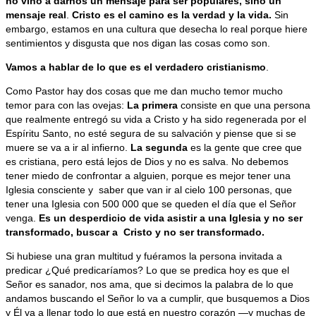
no vino a darnos un mensaje para ser populares, sino un
mensaje real
.
Cristo es el camino es la verdad y la vida.
Sin
embargo, estamos en una cultura que desecha lo real porque hiere
sentimientos y disgusta que nos digan las cosas como son.
Vamos a hablar de lo que es el verdadero cristianismo
.
Como Pastor hay dos cosas que me dan mucho temor mucho
temor para con las ovejas:
La primera
consiste en que una persona
que realmente entregó su vida a Cristo y ha sido regenerada por el
Espíritu Santo, no esté segura de su salvación y piense que si se
muere se va a ir al infierno.
La segunda
es la gente que cree que
es cristiana, pero está lejos de Dios y no es salva. No debemos
tener miedo de confrontar a alguien, porque es mejor tener una
Iglesia consciente y saber que van ir al cielo 100 personas, que
tener una Iglesia con 500 000 que se queden el día que el Señor
venga.
Es un desperdicio de vida asistir a una Iglesia y no ser
transformado, buscar a Cristo y no ser transformado.
Si hubiese una gran multitud y fuéramos la persona invitada a
predicar ¿Qué predicaríamos? Lo que se predica hoy es que el
Señor es sanador, nos ama, que si decimos la palabra de lo que
andamos buscando el Señor lo va a cumplir, que busquemos a Dios
y Él va a llenar todo lo que está en nuestro corazón —y muchas de