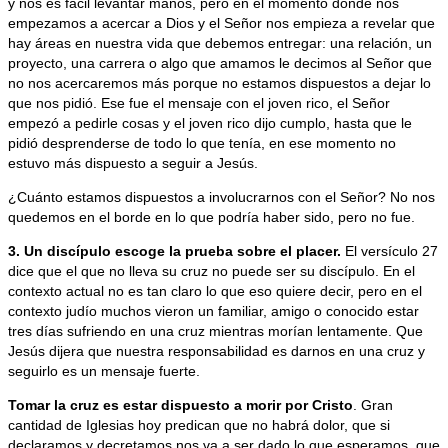
y nos es fácil levantar manos, pero en el momento donde nos
empezamos a acercar a Dios y el Señor nos empieza a revelar que
hay áreas en nuestra vida que debemos entregar: una relación, un
proyecto, una carrera o algo que amamos le decimos al Señor que
no nos acercaremos más porque no estamos dispuestos a dejar lo
que nos pidió. Ese fue el mensaje con el joven rico, el Señor
empezó a pedirle cosas y el joven rico dijo cumplo, hasta que le
pidió desprenderse de todo lo que tenía, en ese momento no
estuvo más dispuesto a seguir a Jesús.
¿Cuánto estamos dispuestos a involucrarnos con el Señor? No nos
quedemos en el borde en lo que podría haber sido, pero no fue.
3.
Un discípulo escoge la prueba sobre el placer.
El versículo 27
dice que el que no lleva su cruz no puede ser su discípulo. En el
contexto actual no es tan claro lo que eso quiere decir, pero en el
contexto judío muchos vieron un familiar, amigo o conocido estar
tres días sufriendo en una cruz mientras morían lentamente. Que
Jesús dijera que nuestra responsabilidad es darnos en una cruz y
seguirlo es un mensaje fuerte.
Tomar la cruz es estar dispuesto a morir por Cristo
. Gran
cantidad de Iglesias hoy predican que no habrá dolor, que si
declaramos y decretamos nos va a ser dado lo que esperamos, que