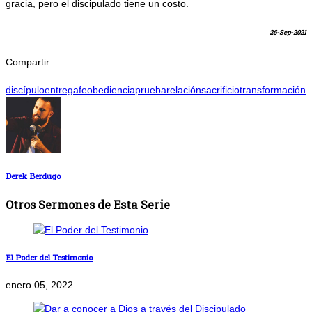
gracia, pero el discipulado tiene un costo.
26-Sep-2021
Compartir
discípulo
entrega
fe
obediencia
prueba
relación
sacrificio
transformación
Derek Berdugo
Otros Sermones de Esta Serie
El Poder del Testimonio
enero 05, 2022