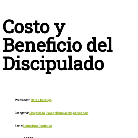
Costo y
Beneficio del
Discipulado
Predicador:
Derek Berdugo
Categoría:
Discipulado
,
Evangelismo
,
Jesús
,
Obediencia
Serie:
Llamados a Discipular