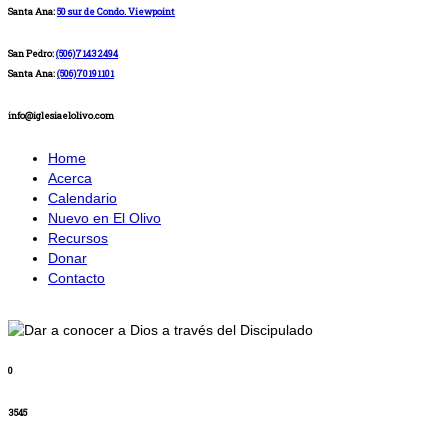
Santa Ana:
50 sur de Condo. Viewpoint
San Pedro:
(506)71432494
Santa Ana:
(506)70191101
info@iglesiaelolivo.com
Home
Acerca
Calendario
Nuevo en El Olivo
Recursos
Donar
Contacto
0
3545