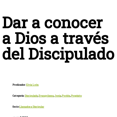
Dar a conocer
a Dios a través
del Discipulado
Predicador:
Elvia León
Categoría:
Discipulado
,
Evangelismo
,
Jesús
,
Perdón
,
Propósito
Serie:
Llamados a Discipular