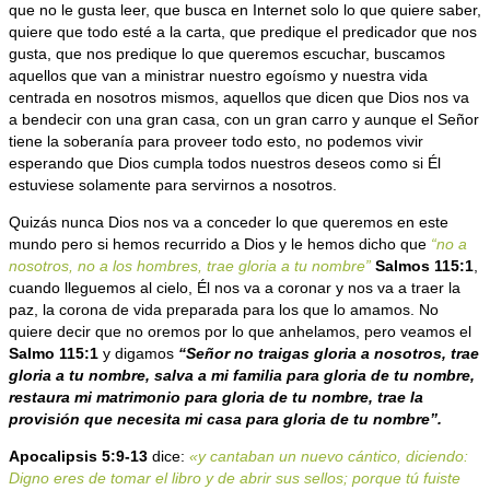
que no le gusta leer, que busca en Internet solo lo que quiere saber,
quiere que todo esté a la carta, que predique el predicador que nos
gusta, que nos predique lo que queremos escuchar, buscamos
aquellos que van a ministrar nuestro egoísmo y nuestra vida
centrada en nosotros mismos, aquellos que dicen que Dios nos va
a bendecir con una gran casa, con un gran carro y aunque el Señor
tiene la soberanía para proveer todo esto, no podemos vivir
esperando que Dios cumpla todos nuestros deseos como si Él
estuviese solamente para servirnos a nosotros.
Quizás nunca Dios nos va a conceder lo que queremos en este
mundo pero si hemos recurrido a Dios y le hemos dicho que
“no a
nosotros, no a los hombres, trae gloria a tu nombre”
Salmos 115:1
,
cuando lleguemos al cielo, Él nos va a coronar y nos va a traer la
paz, la corona de vida preparada para los que lo amamos. No
quiere decir que no oremos por lo que anhelamos, pero veamos el
Salmo 115:1
y digamos
“Señor no traigas gloria a nosotros, trae
gloria a tu nombre, salva a mi familia para gloria de tu nombre,
restaura mi matrimonio para gloria de tu nombre, trae la
provisión que necesita mi casa para gloria de tu nombre”.
Apocalipsis 5:9-13
dice:
«y cantaban un nuevo cántico, diciendo:
Digno eres de tomar el libro y de abrir sus sellos; porque tú fuiste