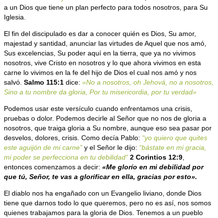
a un Dios que tiene un plan perfecto para todos nosotros, para Su
Iglesia.
El fin del discipulado es dar a conocer quién es Dios, Su amor,
majestad y santidad, anunciar las virtudes de Aquel que nos amó,
Sus excelencias, Su poder aquí en la tierra, que ya no vivimos
nosotros, vive Cristo en nosotros y lo que ahora vivimos en esta
carne lo vivimos en la fe del hijo de Dios el cual nos amó y nos
salvó.
Salmo 115:1
dice:
«No a nosotros, oh Jehová, no a nosotros,
Sino a tu nombre da gloria, Por tu misericordia, por tu verdad»
Podemos usar este versículo cuando enfrentamos una crisis,
pruebas o dolor. Podemos decirle al Señor que no nos de gloria a
nosotros, que traiga gloria a Su nombre, aunque eso sea pasar por
desvelos, dolores, crisis. Como decía Pablo:
“yo quiero que quites
este aguijón de mi carne”
y el Señor le dijo:
“bástate en mi gracia,
mi poder se perfecciona en tu debilidad”
2 Corintios 12:9
,
entonces comenzamos a decir:
«
Me glorío en mi debilidad por
que tú, Señor, te vas a glorificar en ella, gracias por esto».
El diablo nos ha engañado con un Evangelio liviano, donde Dios
tiene que darnos todo lo que queremos, pero no es así, nos somos
quienes trabajamos para la gloria de Dios. Tenemos a un pueblo