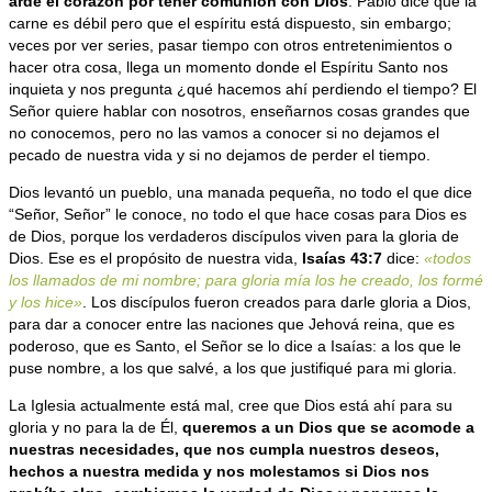
arde el corazón por tener comunión con Dios
. Pablo dice que la
carne es débil pero que el espíritu está dispuesto, sin embargo;
veces por ver series, pasar tiempo con otros entretenimientos o
hacer otra cosa, llega un momento donde el Espíritu Santo nos
inquieta y nos pregunta ¿qué hacemos ahí perdiendo el tiempo? El
Señor quiere hablar con nosotros, enseñarnos cosas grandes que
no conocemos, pero no las vamos a conocer si no dejamos el
pecado de nuestra vida y si no dejamos de perder el tiempo.
Dios levantó un pueblo, una manada pequeña, no todo el que dice
“Señor, Señor” le conoce, no todo el que hace cosas para Dios es
de Dios, porque los verdaderos discípulos viven para la gloria de
Dios. Ese es el propósito de nuestra vida,
Isaías 43:7
dice:
«todos
los llamados de mi nombre; para gloria mía los he creado, los formé
y los hice»
. Los discípulos fueron creados para darle gloria a Dios,
para dar a conocer entre las naciones que Jehová reina, que es
poderoso, que es Santo, el Señor se lo dice a Isaías: a los que le
puse nombre, a los que salvé, a los que justifiqué para mi gloria.
La Iglesia actualmente está mal, cree que Dios está ahí para su
gloria y no para la de Él,
queremos a un Dios que se acomode a
nuestras necesidades, que nos cumpla nuestros deseos,
hechos a nuestra medida y nos molestamos si Dios nos