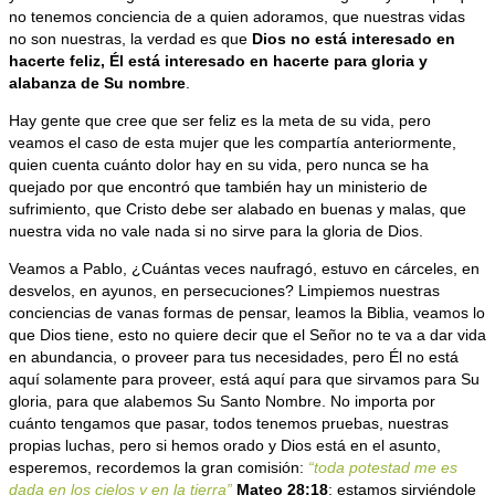
no tenemos conciencia de a quien adoramos, que nuestras vidas
no son nuestras, la verdad es que
Dios no está interesado en
hacerte feliz, Él está interesado en hacerte para gloria y
alabanza de Su nombre
.
Hay gente que cree que ser feliz es la meta de su vida, pero
veamos el caso de esta mujer que les compartía anteriormente,
quien cuenta cuánto dolor hay en su vida, pero nunca se ha
quejado por que encontró que también hay un ministerio de
sufrimiento, que Cristo debe ser alabado en buenas y malas, que
nuestra vida no vale nada si no sirve para la gloria de Dios.
Veamos a Pablo, ¿Cuántas veces naufragó, estuvo en cárceles, en
desvelos, en ayunos, en persecuciones? Limpiemos nuestras
conciencias de vanas formas de pensar, leamos la Biblia, veamos lo
que Dios tiene, esto no quiere decir que el Señor no te va a dar vida
en abundancia, o proveer para tus necesidades, pero Él no está
aquí solamente para proveer, está aquí para que sirvamos para Su
gloria, para que alabemos Su Santo Nombre. No importa por
cuánto tengamos que pasar, todos tenemos pruebas, nuestras
propias luchas, pero si hemos orado y Dios está en el asunto,
esperemos, recordemos la gran comisión:
“toda potestad me es
dada en los cielos y en la tierra”
Mateo 28:18
; estamos sirviéndole