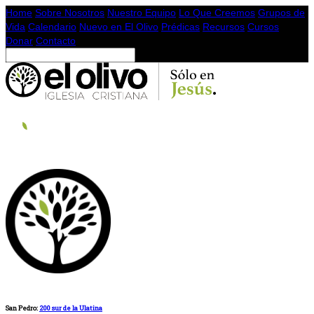
Home
Sobre Nosotros
Nuestro Equipo
Lo Que Creemos
Grupos de
Vida
Calendario
Nuevo en El Olivo
Prédicas
Recursos
Cursos
Donar
Contacto
San Pedro:
200 sur de la Ulatina