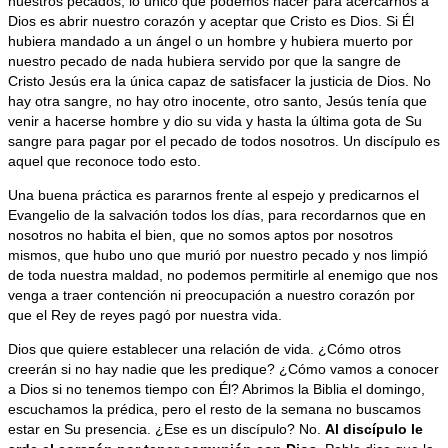
nuestros pecados, lo único que podemos hacer para acercarnos a
Dios es abrir nuestro corazón y aceptar que Cristo es Dios. Si Él
hubiera mandado a un ángel o un hombre y hubiera muerto por
nuestro pecado de nada hubiera servido por que la sangre de
Cristo Jesús era la única capaz de satisfacer la justicia de Dios. No
hay otra sangre, no hay otro inocente, otro santo, Jesús tenía que
venir a hacerse hombre y dio su vida y hasta la última gota de Su
sangre para pagar por el pecado de todos nosotros. Un discípulo es
aquel que reconoce todo esto.
Una buena práctica es pararnos frente al espejo y predicarnos el
Evangelio de la salvación todos los días, para recordarnos que en
nosotros no habita el bien, que no somos aptos por nosotros
mismos, que hubo uno que murió por nuestro pecado y nos limpió
de toda nuestra maldad, no podemos permitirle al enemigo que nos
venga a traer contención ni preocupación a nuestro corazón por
que el Rey de reyes pagó por nuestra vida.
Dios que quiere establecer una relación de vida. ¿Cómo otros
creerán si no hay nadie que les predique? ¿Cómo vamos a conocer
a Dios si no tenemos tiempo con Él? Abrimos la Biblia el domingo,
escuchamos la prédica, pero el resto de la semana no buscamos
estar en Su presencia. ¿Ese es un discípulo? No.
Al discípulo le