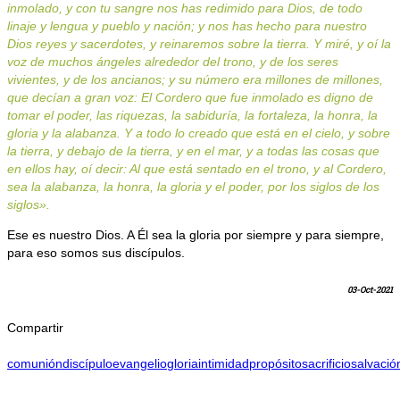
inmolado, y con tu sangre nos has redimido para Dios, de todo
linaje y lengua y pueblo y nación; y nos has hecho para nuestro
Dios reyes y sacerdotes, y reinaremos sobre la tierra. Y miré, y oí la
voz de muchos ángeles alrededor del trono, y de los seres
vivientes, y de los ancianos; y su número era millones de millones,
que decían a gran voz: El Cordero que fue inmolado es digno de
tomar el poder, las riquezas, la sabiduría, la fortaleza, la honra, la
gloria y la alabanza. Y a todo lo creado que está en el cielo, y sobre
la tierra, y debajo de la tierra, y en el mar, y a todas las cosas que
en ellos hay, oí decir: Al que está sentado en el trono, y al Cordero,
sea la alabanza, la honra, la gloria y el poder, por los siglos de los
siglos».
Ese es nuestro Dios. A Él sea la gloria por siempre y para siempre,
para eso somos sus discípulos.
03-Oct-2021
Compartir
comunión
discípulo
evangelio
gloria
intimidad
propósito
sacrificio
salvació