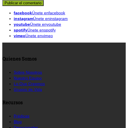
facebook
Únete enfacebook
instagram
Únete eninstagram
youtube
Únete enyoutube
spotify
Únete enspotify
vimeo
Únete envimeo
Quienes Somos
Sobre Nosotros
Nuestro Equipo
Lo Que Creemos
Grupos de Vida
Recursos
Prédicas
Blog
Devocionales