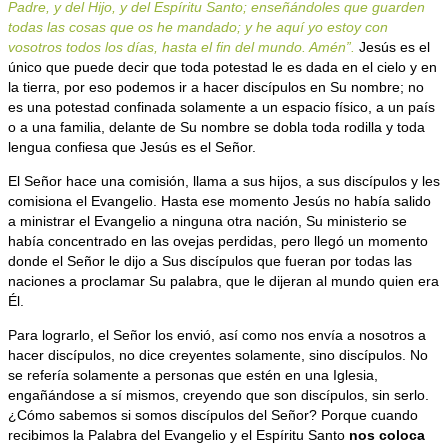
Padre, y del Hijo, y del Espíritu Santo; enseñándoles que guarden
todas las cosas que os he mandado; y he aquí yo estoy con
vosotros todos los días, hasta el fin del mundo. Amén”.
Jesús es el
único que puede decir que toda potestad le es dada en el cielo y en
la tierra, por eso podemos ir a hacer discípulos en Su nombre; no
es una potestad confinada solamente a un espacio físico, a un país
o a una familia, delante de Su nombre se dobla toda rodilla y toda
lengua confiesa que Jesús es el Señor.
El Señor hace una comisión, llama a sus hijos, a sus discípulos y les
comisiona el Evangelio. Hasta ese momento Jesús no había salido
a ministrar el Evangelio a ninguna otra nación, Su ministerio se
había concentrado en las ovejas perdidas, pero llegó un momento
donde el Señor le dijo a Sus discípulos que fueran por todas las
naciones a proclamar Su palabra, que le dijeran al mundo quien era
Él.
Para lograrlo, el Señor los envió, así como nos envía a nosotros a
hacer discípulos, no dice creyentes solamente, sino discípulos. No
se refería solamente a personas que estén en una Iglesia,
engañándose a sí mismos, creyendo que son discípulos, sin serlo.
¿Cómo sabemos si somos discípulos del Señor? Porque cuando
recibimos la Palabra del Evangelio y el Espíritu Santo
nos coloca