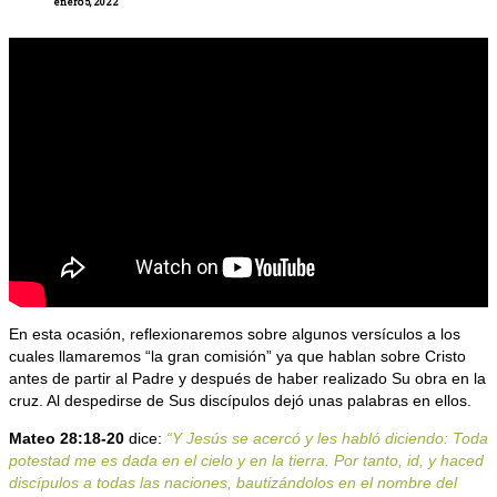
enero 5, 2022
En esta ocasión, reflexionaremos sobre algunos versículos a los
cuales llamaremos “la gran comisión” ya que hablan sobre Cristo
antes de partir al Padre y después de haber realizado Su obra en la
cruz. Al despedirse de Sus discípulos dejó unas palabras en ellos.
Mateo 28:18-20
dice:
“Y Jesús se acercó y les habló diciendo: Toda
potestad me es dada en el cielo y en la tierra. Por tanto, id, y haced
discípulos a todas las naciones, bautizándolos en el nombre del