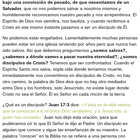
bajo una convicción de pecado, de que necesitamos de un
Salvador
, que no nos podemos salvar a nosotros mismos y
humildemente reconocemos nuestro pecado y nos arrepentimos. El
Espíritu de Dios nos siembra, nos bautiza, y cuando recibimos a
Cristo en ese mismo instante pasamos a ser un discípulo de Él.
No podemos estar engañados. Lamentablemente muchas personas
pueden estar en una iglesia sirviendo por años pero que nunca han
sido salvos. Así que debemos preguntarnos
¿somos salvos?,
¿sabemos a dónde vamos a pasar nuestra eternidad?, ¿somos
discípulos de Cristo?
Tenemos que ser confrontados. Cuando el
Espíritu Santo nos salva, sopla vida donde teníamos muerte,
inmediatamente nos convertimos en discípulos de Cristo, no hay
otro camino, la palabra de Dios dice que no hay otro mediador
entre Dios y los hombres, solo Jesucristo, no existe lugar donde
Cristo no sea el Señor, Él es Señor en cada rincón de la tierra.
¿Qué es un discípulo?
Juan 17:3
dice:
«Y esta es la vida eterna:
que te conozcan a ti, el único Dios verdadero, y a Jesucristo, a
quien has enviado».
Juan nos dejó esta oración, para que
pudiéramos oír lo que El Señor le dijo al Padre. Un discípulo es
alguien que conoce y sigue las enseñanzas de su maestro. La
palabra “conocer” en la Biblia no se refiere a una persona con