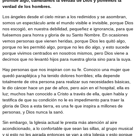
prohíbe algo, cambiamos la verdad de Dios y ponemos la
verdad de los hombres.
Los ángeles desde el cielo miran a los redimidos y se asombran,
somos un espectáculo ante el mundo visible e invisible, porque Dios
nos escogió, en nuestra debilidad, pequeñez e ignorancia, para que
fuésemos para honra y gloria de su Santo Nombre. En ocasiones
vemos personas que vienen heridas, porque Dios les quitó algo,
porque no les permitió algo, porque no les dio algo, y esto sucede
porque vivimos centrados en nosotros mismos, pero Dios viene a
decirnos que no levantó hijos para nuestra gloria sino para la suya.
Hay personas que nos inspiran con su fe. Conozco una mujer que
quedó parapléjica y ha tenido dolores horribles; ella depende
totalmente de otra persona para realizar sus necesidades básicas,
le dio cáncer hace un par de años, pero aún en el hospital, ella es
luz; muchos han conocido a Cristo a través de ella, quien habla y
testifica de que su condición no le es impedimento para traer la
gloria de Dios a esta tierra, es una fe que inspira a millones de
personas, y Dios nunca la sanó.
Sin embargo, la Iglesia actual le presta más atención al aire
acondicionado, a lo confortable que sean las sillas, al grupo musical
y si esto no les agrada entonces se van a otra Iglesia y esto porque