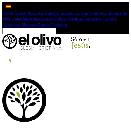
Home
Sobre Nosotros
Nuestro Equipo
Lo Que Creemos
Grupos de
Vida
Calendario
Nuevo en El Olivo
Prédicas
Recursos
Cursos
Congreso Mujeres
Donar
Contacto