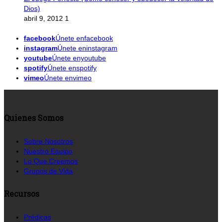
Dios)
abril 9, 2012
1
facebook
Únete enfacebook
instagram
Únete eninstagram
youtube
Únete enyoutube
spotify
Únete enspotify
vimeo
Únete envimeo
Quienes Somos
Sobre Nosotros
Nuestro Equipo
Lo Que Creemos
Grupos de Vida
Recursos
Prédicas