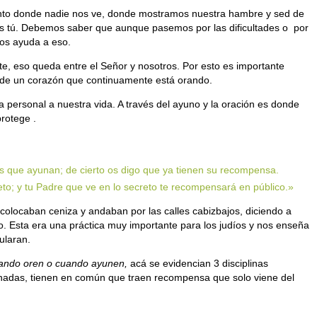
nto donde nadie nos ve, donde mostramos nuestra hambre y sed de
s tú. Debemos saber que aunque pasemos por las dificultades o por
nos ayuda a eso.
te, eso queda entre el Señor y nosotros. Por esto es importante
e de un corazón que continuamente está orando.
personal a nuestra vida. A través del ayuno y la oración es donde
rotege .
es que ayunan; de cierto os digo que ya tienen su recompensa.
to; y tu Padre que ve en lo secreto te recompensará en público.»
olocaban ceniza y andaban por las calles cabizbajos, diciendo a
o. Esta era una práctica muy importante para los judíos y nos enseña
ularan.
ando oren o cuando ayunen,
acá se evidencian 3 disciplinas
cionadas, tienen en común que traen recompensa que solo viene del