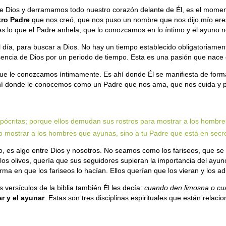
 Dios y derramamos todo nuestro corazón delante de Él, es el mome
tro Padre
que nos creó, que nos puso un nombre que nos dijo mío ere
es lo que el Padre anhela, que lo conozcamos en lo íntimo y el ayuno 
l día, para buscar a Dios. No hay un tiempo establecido obligatoriamen
esencia de Dios por un periodo de tiempo. Esta es una pasión que nac
ue le conozcamos íntimamente. Es ahí donde Él se manifiesta de forma 
ahí donde le conocemos como un Padre que nos ama, que nos cuida y p
ipócritas; porque ellos demudan sus rostros para mostrar a los hombr
o mostrar a los hombres que ayunas, sino a tu Padre que está en secre
s algo entre Dios y nosotros. No seamos como los fariseos, que se c
os olivos, quería que sus seguidores supieran la importancia del ayun
orma en que los fariseos lo hacían. Ellos querían que los vieran y los ad
versículos de la biblia también Él les decía:
cuando den limosna o cu
rar y el ayunar
. Estas son tres disciplinas espirituales que están rela