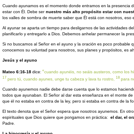
Cuando ayunamos es el momento donde entramos en la presencia de
estar con Él. Debe ser
nuestro más alto
propósito estar con nues
los valles de sombra de muerte saber que Él está con nosotros, eso 
Al ayunar se aparta un tiempo para desligarnos de las actividades de
planificarlo y entregarlo a Dios. Debemos anhelar permanecer la pr
Si no buscamos al Señor en el ayuno y la oración es poco probable q
conocemos su voluntad para nosotros, sus planes y propósitos, es 
Jesús y el ayuno
«
Mateo 6:16-18
dice:
cuando ayunéis, no seáis austeros, como los h
17
18
pero tú, cuando ayunes, unge tu cabeza y lava tu rostro,
para n
Cuando ayunemos nadie debe darse cuenta que lo estamos haciendo, e
todos que ayunaban. El Señor al dar esta enseñanza en el monte de l
que él no estaba en contra de la ley, pero si estaba en contra de la f
El texto denota que el Señor espera que nosotros ayunemos. En otros 
espirituales que Dios quiere que pongamos en práctica:
el dar, el o
Padre.
La hipocresía y el ayuno