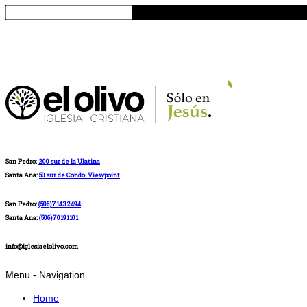
San Pedro:
200 sur de la Ulatina
Santa Ana:
50 sur de Condo. Viewpoint
San Pedro:
(506)71432494
Santa Ana:
(506)70191101
info@iglesiaelolivo.com
Menu -
Navigation
Home