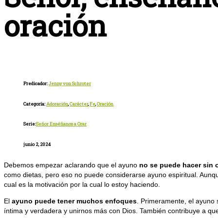
oración
Predicador:
Jenny von Schroter
Categoría:
Adoración
,
Carácter
,
Fe
,
Oración
Serie:
Señor Enséñanos a Orar
junio 2, 2024
Debemos empezar aclarando que el ayuno
no se puede hacer sin 
como dietas, pero eso no puede considerarse ayuno espiritual. Aunque
cual es la motivación por la cual lo estoy haciendo.
El
ayuno puede tener muchos enfoques
. Primeramente, el ayuno 
íntima y verdadera y unirnos más con Dios. También contribuye a que 