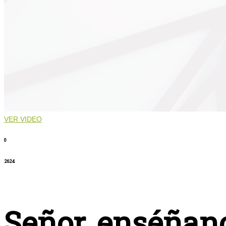
VER VIDEO
0
2624
Señor, enséñano