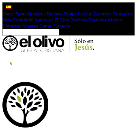
Home
Sobre Nosotros
Nuestro Equipo
Lo Que Creemos
Grupos de
Vida
Calendario
Nuevo en El Olivo
Prédicas
Recursos
Cursos
Congreso Mujeres
Donar
Contacto