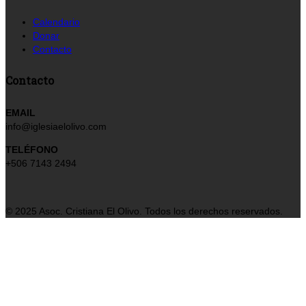
Calendario
Donar
Contacto
Contacto
EMAIL
info@iglesiaelolivo.com
TELÉFONO
+506 7143 2494
© 2025 Asoc. Cristiana El Olivo. Todos los derechos reservados.