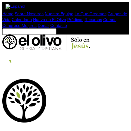
Home
Sobre Nosotros
Nuestro Equipo
Lo Que Creemos
Grupos de
Vida
Calendario
Nuevo en El Olivo
Prédicas
Recursos
Cursos
Congreso Mujeres
Donar
Contacto