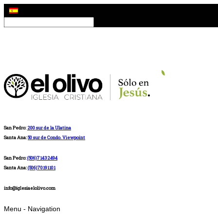
San Pedro:
200 sur de la Ulatina
Santa Ana:
50 sur de Condo. Viewpoint
San Pedro:
(506)71432494
Santa Ana:
(506)70191101
info@iglesiaelolivo.com
Menu -
Navigation