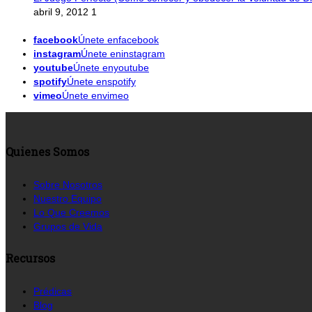
abril 9, 2012
1
facebook
Únete enfacebook
instagram
Únete eninstagram
youtube
Únete enyoutube
spotify
Únete enspotify
vimeo
Únete envimeo
Quienes Somos
Sobre Nosotros
Nuestro Equipo
Lo Que Creemos
Grupos de Vida
Recursos
Prédicas
Blog