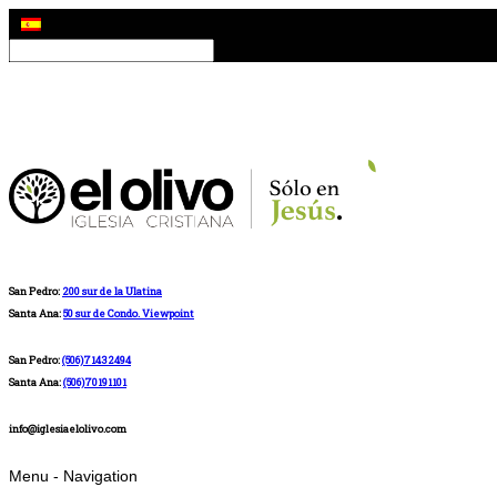
San Pedro:
200 sur de la Ulatina
Santa Ana:
50 sur de Condo. Viewpoint
San Pedro:
(506)71432494
Santa Ana:
(506)70191101
info@iglesiaelolivo.com
Menu -
Navigation