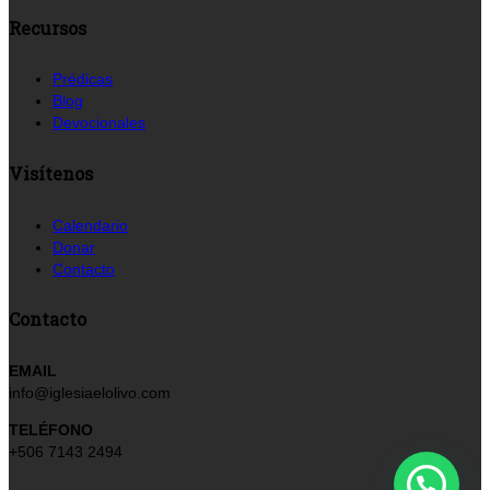
Recursos
Prédicas
Blog
Devocionales
Visítenos
Calendario
Donar
Contacto
Contacto
EMAIL
info@iglesiaelolivo.com
TELÉFONO
+506 7143 2494