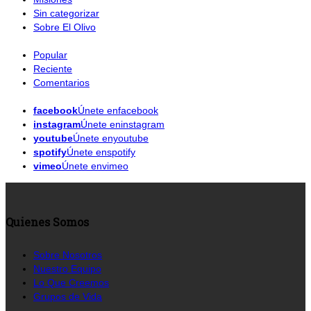
Sin categorizar
Sobre El Olivo
Popular
Reciente
Comentarios
facebook
Únete enfacebook
instagram
Únete eninstagram
youtube
Únete enyoutube
spotify
Únete enspotify
vimeo
Únete envimeo
Quienes Somos
Sobre Nosotros
Nuestro Equipo
Lo Que Creemos
Grupos de Vida