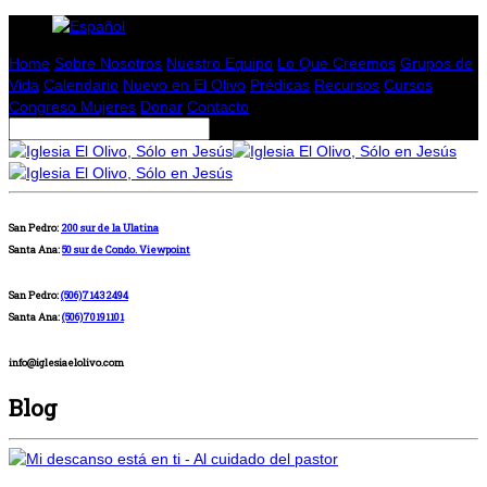
Home
Sobre Nosotros
Nuestro Equipo
Lo Que Creemos
Grupos de
Vida
Calendario
Nuevo en El Olivo
Prédicas
Recursos
Cursos
Congreso Mujeres
Donar
Contacto
San Pedro:
200 sur de la Ulatina
Santa Ana:
50 sur de Condo. Viewpoint
San Pedro:
(506)71432494
Santa Ana:
(506)70191101
info@iglesiaelolivo.com
Blog