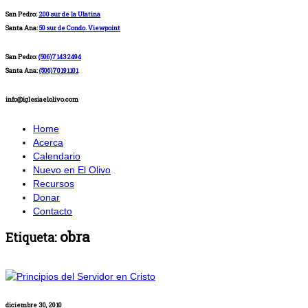
San Pedro:
200 sur de la Ulatina
Santa Ana:
50 sur de Condo. Viewpoint
San Pedro:
(506)71432494
Santa Ana:
(506)70191101
info@iglesiaelolivo.com
Home
Acerca
Calendario
Nuevo en El Olivo
Recursos
Donar
Contacto
obra
Etiqueta:
diciembre 30, 2010