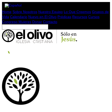
Home
Sobre Nosotros
Nuestro Equipo
Lo Que Creemos
Grupos de
Vida
Calendario
Nuevo en El Olivo
Prédicas
Recursos
Cursos
Congreso Mujeres
Donar
Contacto