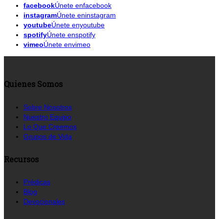
facebook
Únete enfacebook
instagram
Únete eninstagram
youtube
Únete enyoutube
spotify
Únete enspotify
vimeo
Únete envimeo
Quienes Somos
Sobre Nosotros
Nuestro Equipo
Lo Que Creemos
Grupos de Vida
Recursos
Prédicas
Blog
Devocionales