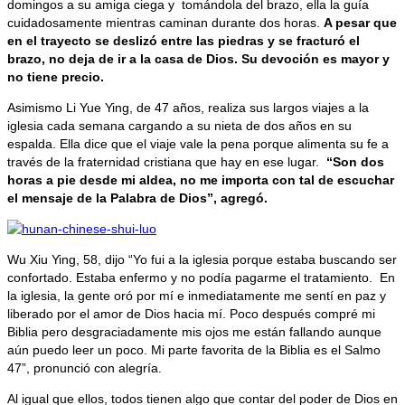
domingos a su amiga ciega y tomándola del brazo, ella la guía
cuidadosamente mientras caminan durante dos horas.
A pesar que
en el trayecto se deslizó entre las piedras y se fracturó el
brazo, no deja de ir a la casa de Dios. Su devoción es mayor y
no tiene precio.
Asimismo Li Yue Ying, de 47 años, realiza sus largos viajes a la
iglesia cada semana cargando a su nieta de dos años en su
espalda. Ella dice que el viaje vale la pena porque alimenta su fe a
través de la fraternidad cristiana que hay en ese lugar.
“Son dos
horas a pie desde mi aldea, no me importa con tal de escuchar
el mensaje de la Palabra de Dios”, agregó.
Wu Xiu Ying, 58, dijo “Yo fui a la iglesia porque estaba buscando ser
confortado. Estaba enfermo y no podía pagarme el tratamiento. En
la iglesia, la gente oró por mí e inmediatamente me sentí en paz y
liberado por el amor de Dios hacia mí. Poco después compré mi
Biblia pero desgraciadamente mis ojos me están fallando aunque
aún puedo leer un poco. Mi parte favorita de la Biblia es el Salmo
47”, pronunció con alegría.
Al igual que ellos, todos tienen algo que contar del poder de Dios en