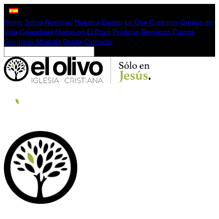
Home
Sobre Nosotros
Nuestro Equipo
Lo Que Creemos
Grupos de
Vida
Calendario
Nuevo en El Olivo
Prédicas
Recursos
Cursos
Congreso Mujeres
Donar
Contacto