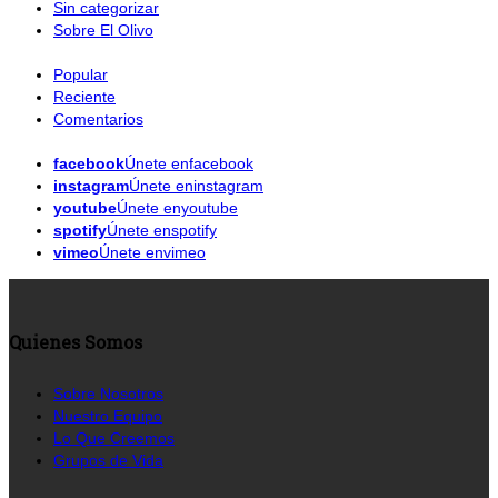
Sin categorizar
Sobre El Olivo
Popular
Reciente
Comentarios
facebook
Únete enfacebook
instagram
Únete eninstagram
youtube
Únete enyoutube
spotify
Únete enspotify
vimeo
Únete envimeo
Quienes Somos
Sobre Nosotros
Nuestro Equipo
Lo Que Creemos
Grupos de Vida