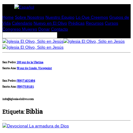
Home
Sobre Nosotros
Nuestro Equipo
Lo Que Creemos
Grupos de
Vida
Calendario
Nuevo en El Olivo
Prédicas
Recursos
Cursos
Congreso Mujeres
Donar
Contacto
San Pedro:
200 sur de la Ulatina
Santa Ana:
50 sur de Condo. Viewpoint
San Pedro:
(506)71432494
Santa Ana:
(506)70191101
info@iglesiaelolivo.com
Biblia
Etiqueta: