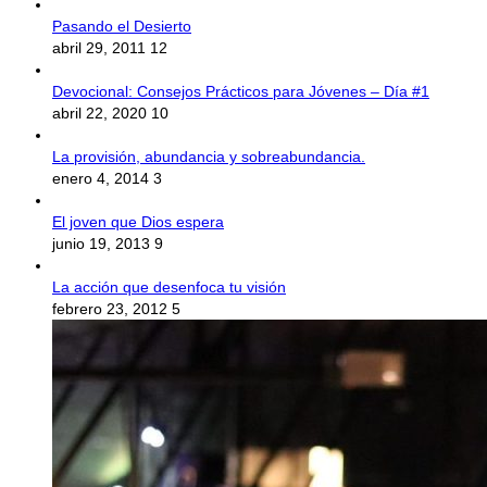
Pasando el Desierto
abril 29, 2011
12
Devocional: Consejos Prácticos para Jóvenes – Día #1
abril 22, 2020
10
La provisión, abundancia y sobreabundancia.
enero 4, 2014
3
El joven que Dios espera
junio 19, 2013
9
La acción que desenfoca tu visión
febrero 23, 2012
5