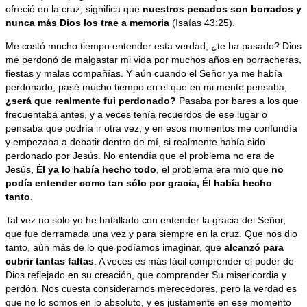
ofreció en la cruz, significa que
nuestros pecados son borrados y
nunca más Dios los trae a memoria
(Isaías 43:25).
Me costó mucho tiempo entender esta verdad, ¿te ha pasado? Dios
me perdonó de malgastar mi vida por muchos años en borracheras,
fiestas y malas compañías. Y aún cuando el Señor ya me había
perdonado, pasé mucho tiempo en el que en mi mente pensaba,
¿será que realmente fui perdonado?
Pasaba por bares a los que
frecuentaba antes, y a veces tenía recuerdos de ese lugar o
pensaba que podría ir otra vez, y en esos momentos me confundía
y empezaba a debatir dentro de mí, si realmente había sido
perdonado por Jesús. No entendía que
el problema no era de
Jesús,
Él ya lo había hecho todo
, el problema era mío que
no
podía entender como tan sólo por gracia, Él había hecho
tanto
.
Tal vez no solo yo he batallado con entender la gracia del Señor,
que fue derramada una vez y para siempre en la cruz. Que nos dio
tanto, aún más de lo que podíamos imaginar, que
alcanzó para
cubrir tantas faltas
. A veces es más fácil comprender el poder de
Dios reflejado en su creación, que comprender Su misericordia y
perdón. Nos cuesta considerarnos merecedores, pero la verdad es
que no lo somos en lo absoluto, y es justamente en ese momento