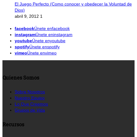
El Juego Perfecto (Como conocer y obedecer la Voluntad de
Dios)
abril 9, 2012
1
facebook
Únete enfacebook
instagram
Únete eninstagram
youtube
Únete enyoutube
spotify
Únete enspotify
vimeo
Únete envimeo
Quienes Somos
Sobre Nosotros
Nuestro Equipo
Lo Que Creemos
Grupos de Vida
Recursos