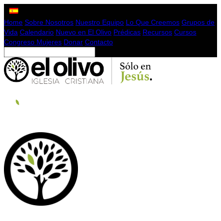
Home
Sobre Nosotros
Nuestro Equipo
Lo Que Creemos
Grupos de
Vida
Calendario
Nuevo en El Olivo
Prédicas
Recursos
Cursos
Congreso Mujeres
Donar
Contacto