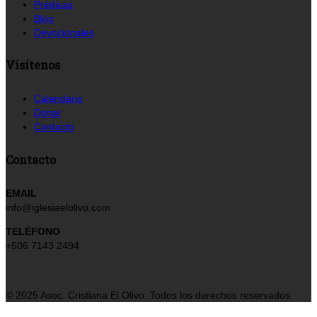
Prédicas
Blog
Devocionales
Visítenos
Calendario
Donar
Contacto
Contacto
EMAIL
info@iglesiaelolivo.com
TELÉFONO
+506 7143 2494
© 2025 Asoc. Cristiana El Olivo. Todos los derechos reservados.