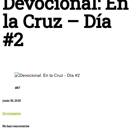
Devocional: En
la Cruz – Día
#2
1557
junio 30, 2020
Devocionales
No hay comentarios