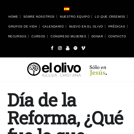
HOME
SOBRE NOSOTROS
NUESTRO EQUIPO
LO QUE CREEMOS
GRUPOS DE VIDA
CALENDARIO
NUEVO EN EL OLIVO
PRÉDICAS
RECURSOS
CURSOS
CONGRESO MUJERES
DONAR
CONTACTO
Día de la
Reforma, ¿Qué