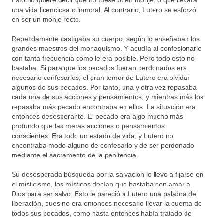
Esto no quiere decir que no fuese buen monje, o que llevara
una vida licenciosa o inmoral. Al contrario, Lutero se esforzó
en ser un monje recto.
Repetidamente castigaba su cuerpo, según lo enseñaban los
grandes maestros del monaquismo. Y acudía al confesionario
con tanta frecuencia como le era posible. Pero todo esto no
bastaba. Si para que los pecados fueran perdonados era
necesario confesarlos, el gran temor de Lutero era olvidar
algunos de sus pecados. Por tanto, una y otra vez repasaba
cada una de sus acciones y pensamientos, y mientras más los
repasaba más pecado encontraba en ellos. La situación era
entonces desesperante. El pecado era algo mucho más
profundo que las meras acciones o pensamientos
conscientes. Era todo un estado de vida, y Lutero no
encontraba modo alguno de confesarlo y de ser perdonado
mediante el sacramento de la penitencia.
Su desesperada búsqueda por la salvacion lo llevo a fijarse en
el misticismo, los místicos decían que bastaba con amar a
Dios para ser salvo. Esto le pareció a Lutero una palabra de
liberación, pues no era entonces necesario llevar la cuenta de
todos sus pecados, como hasta entonces había tratado de