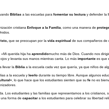
levando
Biblias
a las escuelas para
fomentar su lectura
y defender la
nización cristiana
Enfoque a la Familia
, como una manera de
proteg
Unidos.
isto,
que se preocupan por la
vida espiritual
de sus compañeros de c
: «Mi querida hija ha
aprendido
mucho más de Dios. Cuando nos dirigi
 ojos y levanta sus manos mientras canta. Lo más
importante
es que e
 llevar la
Biblia
a la escuela cada vez que quería, ya que niños de a
blias a la escuela y
leerlo
durante su tiempo libre. Aunque algunos edu
ltural»
, lo que hace que los estudiantes sienten que su
fe
no es bien
anizadores.
a. Los estudiantes y las familias que representamos a los cristianos,
s una forma de
capacitar
a los estudiantes para celebrar su libertad rel