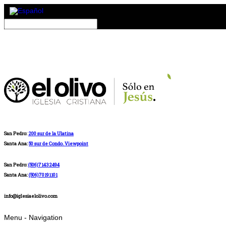
San Pedro:
200 sur de la Ulatina
Santa Ana:
50 sur de Condo. Viewpoint
San Pedro:
(506)71432494
Santa Ana:
(506)70191101
info@iglesiaelolivo.com
Menu -
Navigation