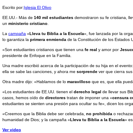
Escrito por:
Iglesia El Olivo
EE.UU.- Más de
140 mil estudiantes
demostraron su fe cristiana, l
un
ministerio cristiano
.
La
campaña
«
Lleva tu Biblia a la Escuela
«, fue lanzada por la orga
lo garantiza la
primera enmienda
de la Constitución de los Estados 
«Son estudiantes cristianos que tienen una
fe real
y amor por
Jesucr
presidente de Enfoque en la Familia.
Una madre escribió acerca de la participación de su hija en el evento
ella se sabe las canciones, y ahora me
sorprende
ver que cierra sus
Otra madre dijo: «Hablamos de lo
maravilloso
que es, que ella pueda
«Los estudiantes de EE.UU. tienen el
derecho legal
de llevar sus Bi
casos, hemos oído de
directores
tratan de imponer una «
censura cu
estudiantes se sienten una presión para ocultar su fe», dicen los org
«Creemos que la Biblia debe ser celebrada,
no prohibida
o rechazad
humanidad de Dios; y la campaña «
Lleva tu Biblia a la Escuela
» e
Ver video