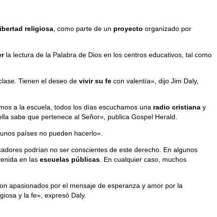
libertad religiosa
, como parte de un
proyecto
organizado por
er
la lectura de la Palabra de Dios en los centros educativos, tal como
lase. Tienen el deseo de
vivir su fe
con valentía», dijo Jim Daly,
mos a la escuela, todos los días escuchamos una
radio cristiana
y
lla sabe que pertenece al Señor», publica Gospel Herald.
lgunos países no pueden hacerlo».
cadores podrían no ser conscientes de este derecho. En algunos
venida en las
escuelas públicas
. En cualquier caso, muchos
 son apasionados por el mensaje de esperanza y amor por la
igiosa y la fe», expresó Daly.