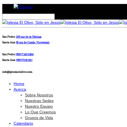
San Pedro:
200 sur de la Ulatina
Santa Ana:
50 sur de Condo. Viewpoint
San Pedro:
(506)71432494
Santa Ana:
(506)70191101
info@iglesiaelolivo.com
Home
Acerca
Sobre Nosotros
Nuestras Sedes
Nuestro Equipo
Lo Que Creemos
Grupos de Vida
Calendario