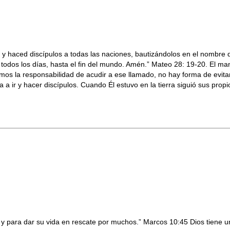
, y haced discípulos a todas las naciones, bautizándolos en el nombre 
odos los días, hasta el fin del mundo. Amén.” Mateo 28: 19-20. El man
emos la responsabilidad de acudir a ese llamado, no hay forma de evita
 a ir y hacer discípulos. Cuando Él estuvo en la tierra siguió sus propio
r, y para dar su vida en rescate por muchos.” Marcos 10:45 Dios tiene u