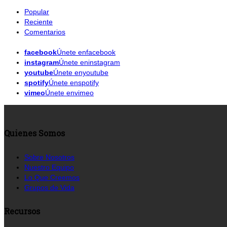
Popular
Reciente
Comentarios
facebook
Únete enfacebook
instagram
Únete eninstagram
youtube
Únete enyoutube
spotify
Únete enspotify
vimeo
Únete envimeo
Quienes Somos
Sobre Nosotros
Nuestro Equipo
Lo Que Creemos
Grupos de Vida
Recursos