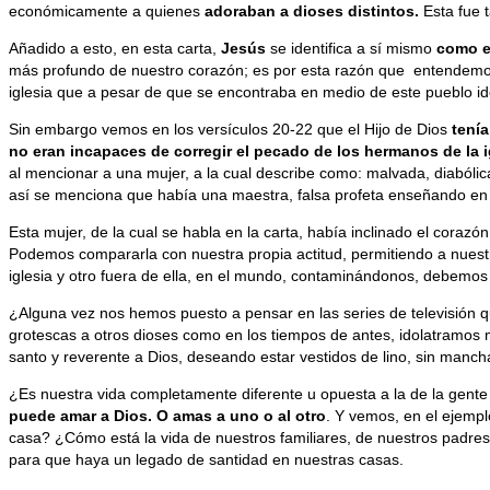
económicamente a quienes
adoraban a dioses distintos.
Esta fue 
Añadido a esto, en esta carta,
Jesús
se identifica a sí mismo
como e
más profundo de nuestro corazón; es por esta razón que entendemos
iglesia que a pesar de que se encontraba en medio de este pueblo ido
Sin embargo vemos en los versículos 20-22 que el Hijo de Dios
tenía
no eran incapaces de corregir el pecado de los hermanos de la i
al mencionar a una mujer, a la cual describe como: malvada, diabólica
así se menciona que había una maestra, falsa profeta enseñando en e
Esta mujer, de la cual se habla en la carta, había inclinado el corazó
Podemos compararla con nuestra propia actitud, permitiendo a nuestr
iglesia y otro fuera de ella, en el mundo, contaminándonos, debemos 
¿Alguna vez nos hemos puesto a pensar en las series de televisión qu
grotescas a otros dioses como en los tiempos de antes, idolatramos
santo y reverente a Dios, deseando estar vestidos de lino, sin mancha
¿Es nuestra vida completamente diferente u opuesta a la de la gent
puede amar a Dios. O amas a uno o al otro
. Y vemos, en el ejempl
casa? ¿Cómo está la vida de nuestros familiares, de nuestros padre
para que haya un legado de santidad en nuestras casas.