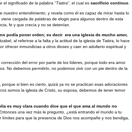
r el significado de la palabra
“Tiatira”
, el cual es
sacrificio continuo
.
e nuestro entendimiento, y revela como él es capaz de mirar hasta lo
z, viene cargada de palabras de elogio para algunos dentro de esta
ia, fe y que crecía y no se detenían.
y no podía poner orden; es decir era una iglesia de mucho amor,
abel, al referirse a la falta y la actitud de la iglesia de Tiatira, lo hace
 ofrecer inmundicias a otros dioses y caer en adulterio espiritual y
a corrección del error por parte de los líderes, porque todo era amor.
os. No debemos permitirlo, no podemos vivir con un pie dentro de la
 porque si bien es cierto, quizá ya no se practican esas adoraciones
ros somos la iglesia de Cristo, su esposa, debemos de tener temor
blia es muy clara cuando dice que el que ama al mundo no
o. Entonces una vez más le pregunto, ¿está entrando el mundo a tu
r límites para que la presencia de Dios nos acompañe y nos bendiga,