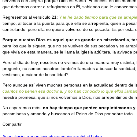
servimos con alegría porque Dios es Santo. Entonces, en los moment
que debemos correr a refugiarnos en Él, sabiendo que le conocemos y
Regresemos al versículo 21:
Y le he dado tiempo para que se arrepie
tiempo, al tocar a la puerta para que ella se arrepienta, quien a pesa
controlando, pero ella no quiere volverse de su pecado. Es por esta 
Porque nuestro Dios es aquel que es grande en misericordia, tam
para los que la siguen, que no se vuelven de sus pecados y se arrepi
que vivía de esta manera, se le llama la iglesia adúltera, la avivada p
Pero el día de hoy, nosotros no vivimos de una manera muy distinta, lle
pregunto, no somos nosotros también llamados a buscar la santidad, a
vestimos, a cuidar de la santidad?
Pero aunque así viven muchas personas en la actualidad dentro de la
cuantos no tienen esa doctrina, y no han conocido lo que ellos llama
nuestra promesa, que si nos volvemos a Dios, nos arrepentimos de nue
No esperemos más,
no hay tiempo que perder, arrepintámonos y
pecaminosa y amando y buscando el Reino de Dios por sobre todo.
Compartir
Apocalipsis
arrepentimiento
comunión
santidad
Tiatira