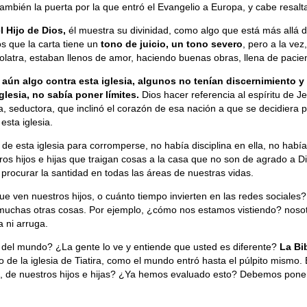
también la puerta por la que entró el Evangelio a Europa, y cabe resalta
l Hijo de Dios,
él muestra su divinidad, como algo que está más allá d
 que la carta tiene un
tono de juicio, un tono severo
, pero a la ve
latra, estaban llenos de amor, haciendo buenas obras, llena de pacienc
 aún algo contra esta iglesia, algunos no tenían discernimiento 
glesia, no sabía poner límites.
Dios hacer referencia al espíritu de Jetz
, seductora, que inclinó el corazón de esa nación a que se decidiera por
sta iglesia.
n de esta iglesia para corromperse, no había disciplina en ella, no habí
os hijos e hijas que traigan cosas a la casa que no son de agrado a Di
procurar la santidad en todas las áreas de nuestras vidas.
e ven nuestros hijos, o cuánto tiempo invierten en las redes sociales?,
 muchas otras cosas. Por ejemplo, ¿cómo nos estamos vistiendo? nosot
 ni arruga.
e del mundo? ¿La gente lo ve y entiende que usted es diferente?
La Bi
o de la iglesia de Tiatira, como el mundo entró hasta el púlpito mism
s, de nuestros hijos e hijas? ¿Ya hemos evaluado esto? Debemos pone