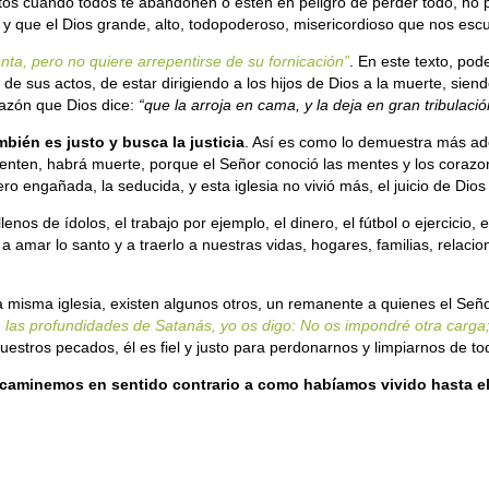
os cuando todos te abandonen o estén en peligro de perder todo, no 
 que el Dios grande, alto, todopoderoso, misericordioso que nos escu
nta, pero no quiere arrepentirse de su fornicación”
. En este texto, pod
r de sus actos, de estar dirigiendo a los hijos de Dios a la muerte, sie
razón que Dios dice:
“que la arroja en cama, y la deja en gran tribulació
bién es justo y busca la justicia
. Así es como lo demuestra más ade
enten, habrá muerte, porque el Señor conoció las mentes y los corazone
ero engañada, la seducida, y esta iglesia no vivió más, el juicio de Dios
nos de ídolos, el trabajo por ejemplo, el dinero, el fútbol o ejercicio, 
 amar lo santo y a traerlo a nuestras vidas, hogares, familias, relaci
 misma iglesia, existen algunos otros, un remanente a quienes el Seño
n las profundidades de Satanás, yo os digo: No os impondré otra carga
stros pecados, él es fiel y justo para perdonarnos y limpiarnos de to
 caminemos en sentido contrario a como habíamos vivido hasta 