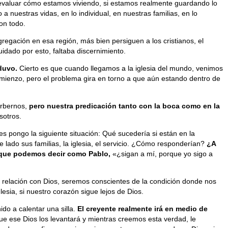
 y evaluar cómo estamos viviendo, si estamos realmente guardando lo
uestras vidas, en lo individual, en nuestras familias, en lo
on todo.
gregación en esa región, más bien persiguen a los cristianos, el
idado por esto, faltaba discernimiento.
duvo.
Cierto es que cuando llegamos a la iglesia del mundo, venimos
ienzo, pero el problema gira en torno a que aún estando dentro de
orbernos,
pero nuestra predicación tanto con la boca como en la
sotros.
s pongo la siguiente situación: Qué sucedería si están en la
 lado sus familias, la iglesia, el servicio. ¿Cómo responderían?
¿A
rá que podemos decir como Pablo,
«¿sigan a mí, porque yo sigo a
a relación con Dios, seremos conscientes de la condición donde nos
sia, si nuestro corazón sigue lejos de Dios.
do a calentar una silla.
El creyente realmente irá en medio de
ue ese Dios los levantará y mientras creemos esta verdad, le