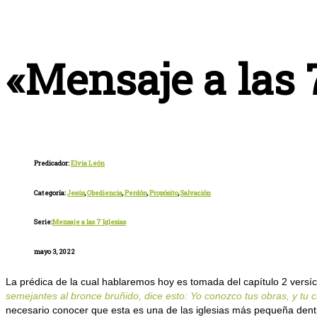
«Mensaje a las 7
Predicador:
Elvia León
Categoría:
Jesús
,
Obediencia
,
Perdón
,
Propósito
,
Salvación
Serie:
Mensaje a las 7 Iglesias
mayo 3, 2022
La prédica de la cual hablaremos hoy es tomada del capítulo 2 versícu
semejantes al bronce bruñido, dice esto: Yo conozco tus obras, y tu ca
necesario conocer que esta es una de las iglesias más pequeña dentr