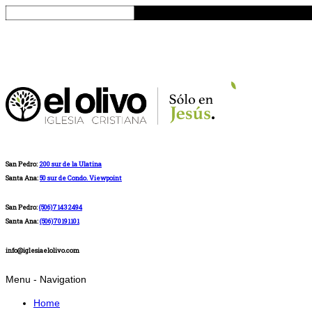
San Pedro:
200 sur de la Ulatina
Santa Ana:
50 sur de Condo. Viewpoint
San Pedro:
(506)71432494
Santa Ana:
(506)70191101
info@iglesiaelolivo.com
Menu -
Navigation
Home