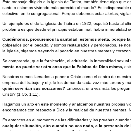
Este mensaje dirigido a la iglesia de Tiatira, también tiene algo qu
santo o estamos viviendo más parecido al mundo? Es indispensable qu
colectivo, en lo congregacional. Porque debemos estar alertas, vigil
Un ejemplo es el de la iglesia de Tiatira en 1922, expulsó hasta al úl
problema es que desde el principio estaban mal, había inmoralidad se
Cuidémonos, procuremos la santidad, estemos alerta, porque la 
golpeados por el pecado, y somos restaurados y perdonados, se nos
la Iglesia, sigamos trayendo el pecado en nuestras mentes y corazon
Se comprende, que la fornicación, el adulterio, la inmoralidad sexu
mente no puede ser otra cosa que la Palabra de Dios misma,
esta
Nosotros somos llamados a poner a Cristo como el centro de nuestras 
empresa del trabajo, y el jefe les demanda cada vez más tareas y más 
quién servirían sus corazones?
Entonces, una vez más les pregun
Cristo? (1 Co. 1:11).
Hagamos un alto en este momento y analicemos nuestras propias vidas
encontramos con respecto a Dios y la realidad de nuestras mentes. N
Es entonces en el momento de las dificultades y las pruebas cuando v
cualquier situación, aún cuando no vea nada,
a la presencia de