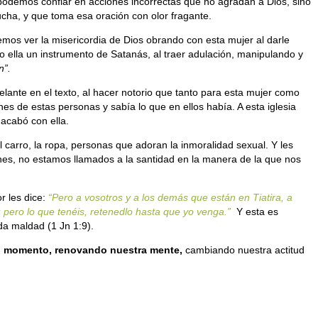
podemos confiar en acciones incorrectas que no agradan a Dios, sino
cha, y que toma esa oración con olor fragante.
emos ver la misericordia de Dios obrando con esta mujer al darle
ndo ella un instrumento de Satanás, al traer adulación, manipulando y
n”.
lante en el texto, al hacer notorio que tanto para esta mujer como
s de estas personas y sabía lo que en ellos había. A esta iglesia
 acabó con ella.
el carro, la ropa, personas que adoran la inmoralidad sexual. Y les
ones, no estamos llamados a la santidad en la manera de la que nos
r les dice:
“Pero a vosotros y a los demás que están en Tiatira, a
; pero lo que tenéis, retenedlo hasta que yo venga.”
Y esta es
da maldad (1 Jn 1:9).
el momento, renovando nuestra mente,
cambiando nuestra actitud