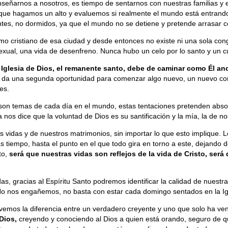
e enseñarnos a nosotros, es tiempo de sentarnos con nuestras familias
e hagamos un alto y evaluemos si realmente el mundo está entrando a n
antes, no dormidos, ya que el mundo no se detiene y pretende arrasar c
timo cristiano de esa ciudad y desde entonces no existe ni una sola con
xual, una vida de desenfreno. Nunca hubo un celo por lo santo y un cu
Iglesia de Dios, el remanente santo, debe de caminar como Él an
 da una segunda oportunidad para comenzar algo nuevo, un nuevo com
es.
al son temas de cada día en el mundo, estas tentaciones pretenden abs
 nos dice que la voluntad de Dios es su santificación y la mía, la de no
vidas y de nuestros matrimonios, sin importar lo que esto implique. Le
tiempo, hasta el punto en el que todo gira en torno a este, dejando de
to,
será que nuestras vidas son reflejos de la vida de Cristo, se
, gracias al Espíritu Santo podremos identificar la calidad de nuestr
o nos engañemos, no basta con estar cada domingo sentados en la Igle
emos la diferencia entre un verdadero creyente y uno que solo ha veni
 Dios,
creyendo y conociendo al Dios a quien está orando, seguro de q