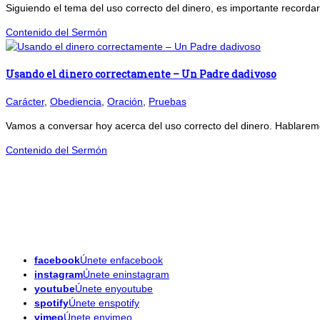
Siguiendo el tema del uso correcto del dinero, es importante recordar
Contenido del Sermón
Usando el dinero correctamente – Un Padre dadivoso
Carácter
,
Obediencia
,
Oración
,
Pruebas
Vamos a conversar hoy acerca del uso correcto del dinero. Hablaremo
Contenido del Sermón
facebook
Únete enfacebook
instagram
Únete eninstagram
youtube
Únete enyoutube
spotify
Únete enspotify
vimeo
Únete envimeo