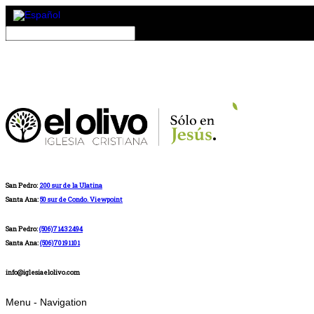
San Pedro:
200 sur de la Ulatina
Santa Ana:
50 sur de Condo. Viewpoint
San Pedro:
(506)71432494
Santa Ana:
(506)70191101
info@iglesiaelolivo.com
Menu -
Navigation