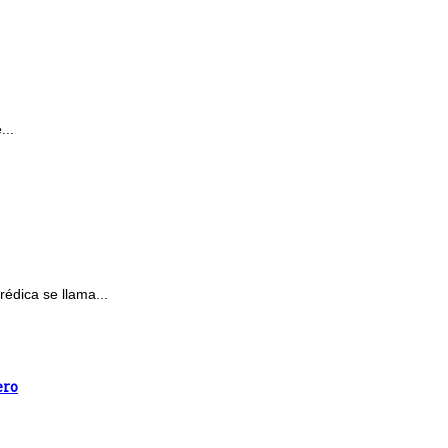
...
dica se llama...
ero