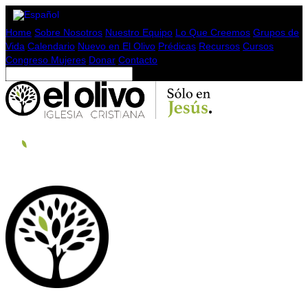
Home
Sobre Nosotros
Nuestro Equipo
Lo Que Creemos
Grupos de
Vida
Calendario
Nuevo en El Olivo
Prédicas
Recursos
Cursos
Congreso Mujeres
Donar
Contacto