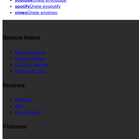
youtube
Únete enyoutube
spotify
Únete enspotify
vimeo
Únete envimeo
Quienes Somos
Sobre Nosotros
Nuestro Equipo
Lo Que Creemos
Grupos de Vida
Recursos
Prédicas
Blog
Devocionales
Visítenos