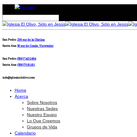
San Pedro:
200 sur de la Ulatina
Santa Ana:
50 sur de Condo. Viewpoint
San Pedro:
(506)71432494
Santa Ana:
(506)70191101
info@iglesiaelolivo.com
Home
Acerca
Sobre Nosotros
Nuestras Sedes
Nuestro Equipo
Lo Que Creemos
Grupos de Vida
Calendario