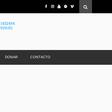
71432494
70191101
DONAR
CONTACTO