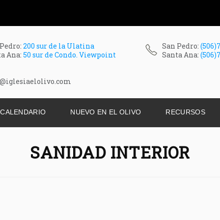
 Pedro:
200 sur de la Ulatina
San Pedro:
(506)
ta Ana:
50 sur de Condo. Viewpoint
Santa Ana:
(506)
@iglesiaelolivo.com
CALENDARIO
NUEVO EN EL OLIVO
RECURSOS
SANIDAD INTERIOR