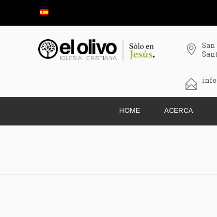
San
San
info
HOME
ACERCA