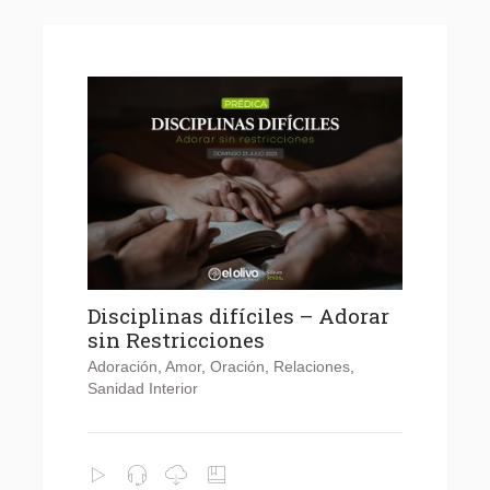
Disciplinas difíciles – Adorar
sin Restricciones
Adoración
,
Amor
,
Oración
,
Relaciones
,
Sanidad Interior