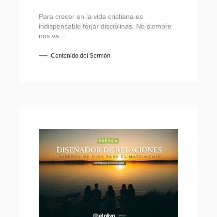
Para crecer en la vida cristiana es
indispensable forjar disciplinas. No siempre
nos va...
Contenido del Sermón