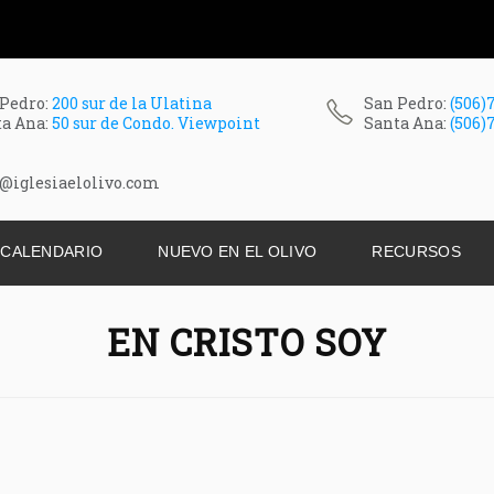
 Pedro:
200 sur de la Ulatina
San Pedro:
(506)
ta Ana:
50 sur de Condo. Viewpoint
Santa Ana:
(506)
@iglesiaelolivo.com
CALENDARIO
NUEVO EN EL OLIVO
RECURSOS
EN CRISTO SOY