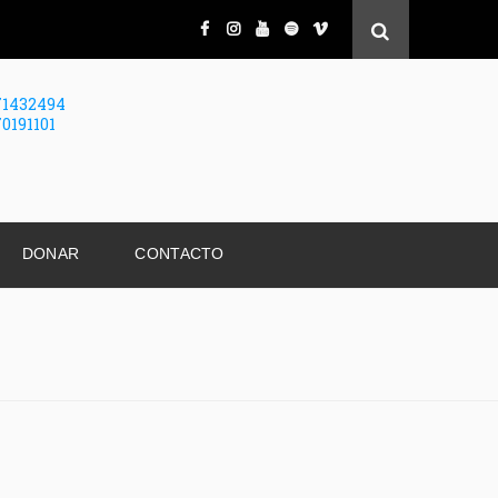
71432494
70191101
DONAR
CONTACTO