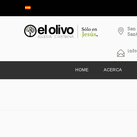
San
San
info
HOME
ACERCA